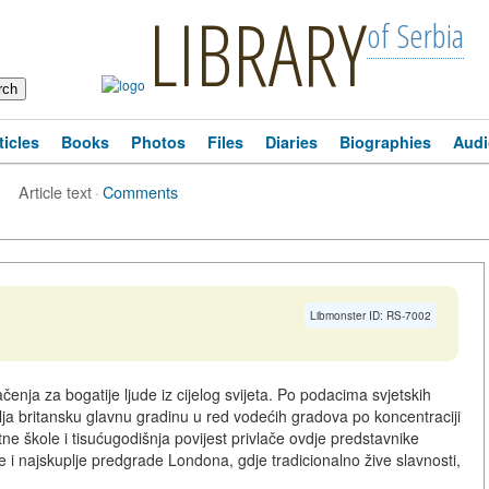
LIBRARY
of Serbia
ticles
Books
Photos
Files
Diaries
Biographies
Audi
Article text
·
Comments
Libmonster ID: RS-7002
čenja za bogatije ljude iz cijelog svijeta. Po podacima svjetskih
tavlja britansku glavnu gradinu u red vodećih gradova po koncentraciji
e škole i tisućugodišnja povijest privlače ovdje predstavnike
je i najskuplje predgrade Londona, gdje tradicionalno žive slavnosti,