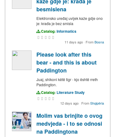
kaže gdje je: krađa je
besmislena
Elektronsko uređaj uvijek kaže gdje ono
je: krađa je bez smisla
Catalog:
Informatics
11 days ago
·
From
Bosna
Please look after this
bear - and this is about
Paddington
Juaj, shikoni këtë tigr - kjo është rreth
Paddington.
Catalog:
Literature Study
12 days ago
·
From
Shqipëria
Molim vas brinjite o ovog
medvjeda - i to se odnosi
na Paddingtona