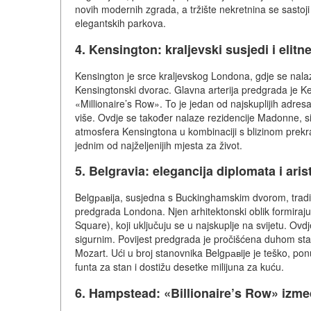
novih modernih zgrada, a tržište nekretnina se sastoji
elegantskih parkova.
4. Kensington: kraljevski susjedi i elitn
Kensington je srce kraljevskog Londona, gdje se nalaz
Kensingtonski dvorac. Glavna arterija predgrada je Ke
«Millionaire’s Row». To je jedan od najskuplijih adresa
više. Ovdje se također nalaze rezidencije Madonne, si
atmosfera Kensingtona u kombinaciji s blizinom prekra
jednim od najželjenijih mjesta za život.
5. Belgravia: elegancija diplomata i aris
Belgравija, susjedna s Buckinghamskim dvorom, tradici
predgrada Londona. Njen arhitektonski oblik formiraju
Square), koji uključuju se u najskuplje na svijetu. O
sigurnim. Povijest predgrada je pročišćena duhom stari
Mozart. Ući u broj stanovnika Belgравije je teško, ponu
funta za stan i dostižu desetke milijuna za kuću.
6. Hampstead: «Billionaire’s Row» izm