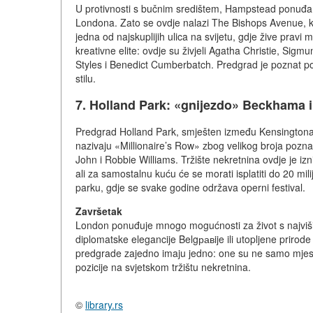
U protivnosti s bučnim središtem, Hampstead ponuđa tih
Londona. Zato se ovdje nalazi The Bishops Avenue, koju
jedna od najskuplijih ulica na svijetu, gdje žive pra
kreativne elite: ovdje su živjeli Agatha Christie, Si
Styles i Benedict Cumberbatch. Predgrad je poznat p
stilu.
7. Holland Park: «gnijezdo» Beckhama i
Predgrad Holland Park, smješten između Kensingtona i 
nazivaju «Millionaire’s Row» zbog velikog broja pozna
John i Robbie Williams. Tržište nekretnina ovdje je iz
ali za samostalnu kuću će se morati isplatiti do 20 mi
parku, gdje se svake godine održava operni festival.
Završetak
London ponuđuje mnogo mogućnosti za život s najviš
diplomatske elegancije Belgравije ili utopljene priro
predgrade zajedno imaju jedno: one su ne samo mjesta
pozicije na svjetskom tržištu nekretnina.
©
library.rs