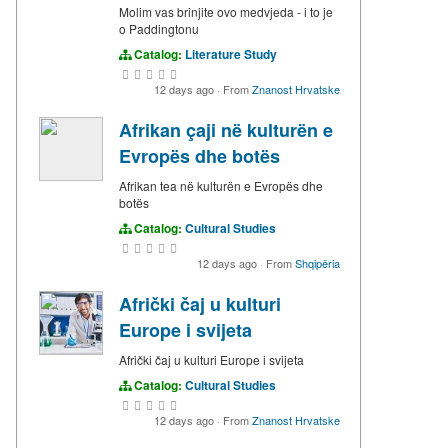
Molim vas brinjite ovo medvjeda - i to je
o Paddingtonu
Catalog:
Literature Study
12 days ago
·
From
Znanost Hrvatske
Afrikan çaji në kulturën e
Evropës dhe botës
Afrikan tea në kulturën e Evropës dhe
botës
Catalog:
Cultural Studies
12 days ago
·
From
Shqipëria
Afrički čaj u kulturi
Europe i svijeta
Afrički čaj u kulturi Europe i svijeta
Catalog:
Cultural Studies
12 days ago
·
From
Znanost Hrvatske