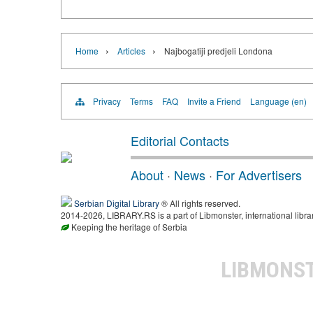
›
›
Home
Articles
Najbogatiji predjeli Londona
Privacy
Terms
FAQ
Invite a Friend
Language (en)
Editorial Contacts
About
·
News
·
For Advertisers
Serbian Digital Library
® All rights reserved.
2014-2026, LIBRARY.RS is a part of Libmonster, international libra
Keeping the heritage of Serbia
LIBMONS