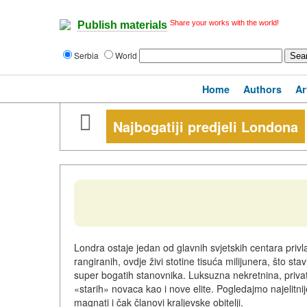
Share your works with the world!
Publish materials
Serbia
World
Home
Authors
Ar
Najbogatiji predjeli Londona
Londra ostaje jedan od glavnih svjetskih centara privla
rangiranih, ovdje živi stotine tisuća milijunera, što s
super bogatih stanovnika. Luksuzna nekretnina, privatn
«starih» novaca kao i nove elite. Pogledajmo najelitni
magnati i čak članovi kraljevske obitelji.