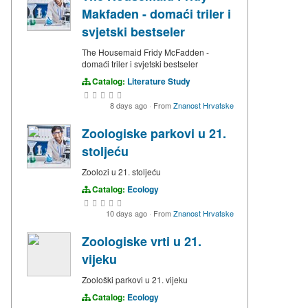
Makfaden - domaći triler i
svjetski bestseler
The Housemaid Fridy McFadden -
domaći triler i svjetski bestseler
Catalog:
Literature Study
8 days ago
·
From
Znanost Hrvatske
Zoologiske parkovi u 21.
stoljeću
Zoolozi u 21. stoljeću
Catalog:
Ecology
10 days ago
·
From
Znanost Hrvatske
Zoologiske vrti u 21.
vijeku
Zoološki parkovi u 21. vijeku
Catalog:
Ecology