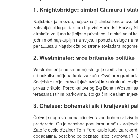
1. Knightsbridge: simbol Glamura i sta
Najtsbridž je, možda, najpoznatiji simbol londonske lu
zahvaljujući legendarnom trgovini Harrods i Harvey Nic
atrakcija za ljude koji cijene privatnost i maksimalni
jednim od najskuplijih na svijetu i ponuđa usluge na 
pentхаusa u Najtsbridžu od strane sovladara nogometn
2. Westminster: srce britanske politike
Westminster je ne samo mjesto gdje sjedi vlada, već i
od nekoliko milijuna funta za kuću. Ovaj predgrad privl
Sovjetske unije, zahvaljujući svojoj infrastrukturi: ovdj
privatne škole. Pored kultovnog Big Bena i Westminst
terasama i tihim parkovima, što ga čini idealnim mjest
3. Chelsea: bohemski šik i kraljevski pa
Čelси je dugo vremena olicetvoravao bohemski životni st
predgrada. On je posebno popularan među «kraljevskim
Zato je ovdje dizajner Tom Ford kupio kuću za rekordn
događajima, posebno po poznatoj izlozi cvjetova (RHS