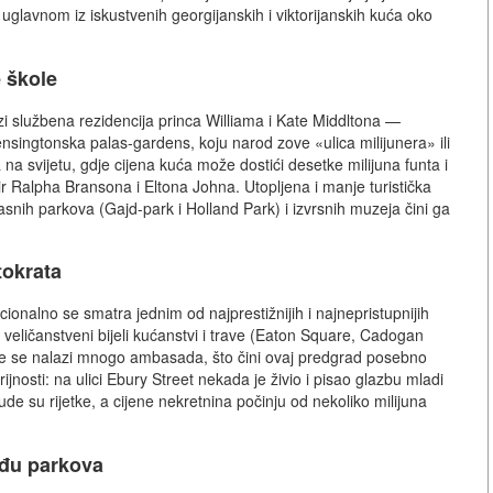
 uglavnom iz iskustvenih georgijanskih i viktorijanskih kuća oko
e škole
i službena rezidencija princa Williama i Kate Middltona —
nsingtonska palas-gardens, koju narod zove «ulica milijunera» ili
 na svijetu, gdje cijena kuća može dostići desetke milijuna funta i
r Ralpha Bransona i Eltona Johna. Utopljena i manje turistička
snih parkova (Gajd-park i Holland Park) i izvrsnih muzeja čini ga
tokrata
onalno se smatra jednim od najprestižnijih i najnepristupnijih
 veličanstveni bijeli kućanstvi i trave (Eaton Square, Cadogan
vdje se nalazi mnogo ambasada, što čini ovaj predgrad posebno
jnosti: na ulici Ebury Street nekada je živio i pisao glazbu mladi
de su rijetke, a cijene nekretnina počinju od nekoliko milijuna
eđu parkova