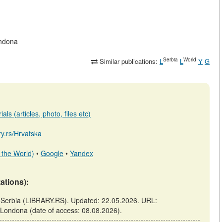
Londona
Serbia
World
Similar publications:
L
L
Y
G
ls (articles, photo, files etc)
ary.rs/Hrvatska
 the World)
•
Google
•
Yandex
tations):
 of Serbia (LIBRARY.RS). Updated: 22.05.2026. URL:
eli-Londona (date of access: 08.08.2026).