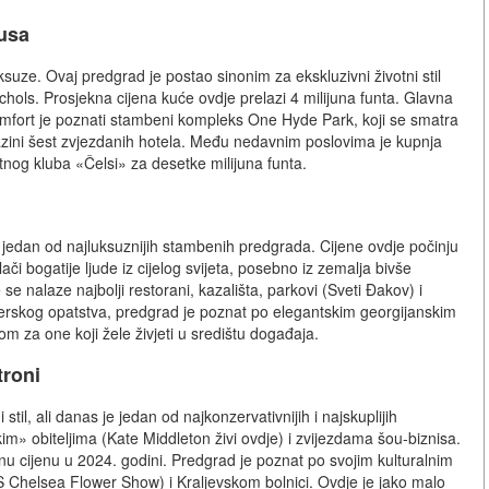
tusa
ksuze. Ovaj predgrad je postao sinonim za ekskluzivni životni stil
hols. Prosjekna cijena kuće ovdje prelazi 4 milijuna funta. Glavna
 komfort je poznati stambeni kompleks One Hyde Park, koji se smatra
razini šest zvjezdanih hotela. Među nedavnim poslovima je kupnja
og kluba «Čelsi» za desetke milijuna funta.
 jedan od najluksuznijih stambenih predgrada. Cijene ovdje počinju
ači bogatije ljude iz cijelog svijeta, posebno iz zemalja bivše
e se nalaze najbolji restorani, kazališta, parkovi (Sveti Đakov) i
erskog opatstva, predgrad je poznat po elegantskim georgijanskim
om za one koji žele živjeti u središtu događaja.
troni
il, ali danas je jedan od najkonzervativnijih i najskuplijih
» obiteljima (Kate Middleton živi ovdje) i zvijezdama šou-biznisa.
u cijenu u 2024. godini. Predgrad je poznat po svojim kulturalnim
 Chelsea Flower Show) i Kraljevskom bolnici. Ovdje je jako malo