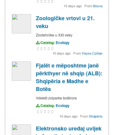
10 days ago
·
From
Bosna
Zoologičke vrtovi u 21.
veku
Zootehnike u XXІ vekу
Catalog:
Ecology
10 days ago
·
From
Наука Србије
Fjalët e mëposhtme janë
përkthyer në shqip (ALB):
Shqipëria e Madhe e
Botës
Vdekët zviparke botërore
Catalog:
Ecology
10 days ago
·
From
Shqipëria
Elektronsko uređaj uvijek