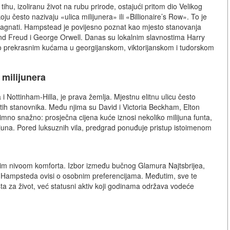
u, izoliranu život na rubu prirode, ostajući pritom dio Velikog
 često nazivaju «ulica milijunera» ili «Billionaire’s Row». To je
vi magnati. Hampstead je povijesno poznat kao mjesto stanovanja
gmund Freud i George Orwell. Danas su lokalnim slavnostima Harry
o prekrasnim kućama u georgijanskom, viktorijanskom i tudorskom
 milijunera
Nottinham-Hilla, je prava žemlja. Mjestnu elitnu ulicu često
tih stanovnika. Među njima su David i Victoria Beckham, Elton
nimno snažno: prosječna cijena kuće iznosi nekoliko milijuna funta,
lijuna. Pored luksuznih vila, predgrad ponuđuje pristup istoimenom
im nivoom komforta. Izbor između bučnog Glamura Najtsbrijea,
de Hampsteda ovisi o osobnim preferencijama. Međutim, sve te
 za život, već statusni aktiv koji godinama održava vodeće