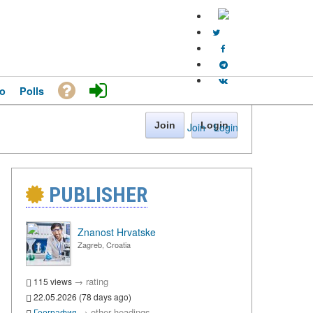
o
Polls
Join
Login
Join
·
Login
PUBLISHER
Znanost Hrvatske
Zagreb, Croatia
→
rating
115 views
22.05.2026 (78 days ago)
→
other headings
География