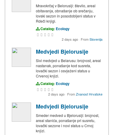
Mravokrčaj v Belorusiji: število, areal
obitavanja, obnašanje ob srečanju,
lovski sezon in posodobljeni status v
Rdeči knjigi.
Catalog:
Ecology
2 days ago
·
From
Slovenija
Medvjedi Bjelorusije
Sivi medvjed u Belarusu: brojnost, areal
nastanak, ponašanje kod susreta,
lovački sezon i osvježeni status u
Crvenoj knjizi.
Catalog:
Ecology
2 days ago
·
From
Znanost Hrvatske
Medvjedi Bjelorusije
Smeder medved u Bjelorusiji: brojnost,
areal stanića, ponašanje pri susretu,
lovački sezone i novi status u Crnoj
knjizi.