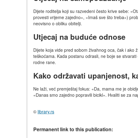
Dijete roditelja koji su razvedeni često krive sebe: 
provesti vrijeme zajedno», «Imaš sve što treba») probij
neovisno o obliku obitelji.
Utjecaj na buduće odnose
Dijete koja vide pred sobom živahnog oca, čak i ako 
teškoćama. Kada postanu odrasli, ne boje se stvarati o
rodne rane.
Kako održavati upanjenost, ka
Ne laži, već premještaj fokus: «Da, mama me je obidje
«Danas smo zajedno popravili bicikl». Hvaliti se za nap
©
library.rs
Permanent link to this publication: