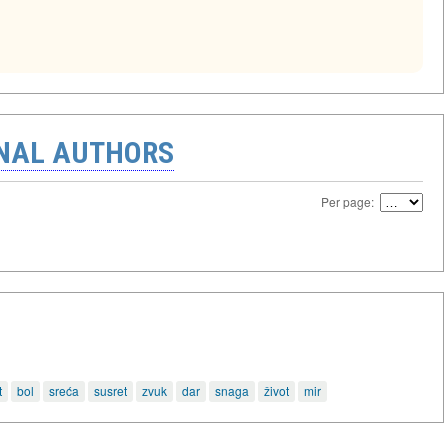
ONAL AUTHORS
Per page:
t
bol
sreća
susret
zvuk
dar
snaga
život
mir