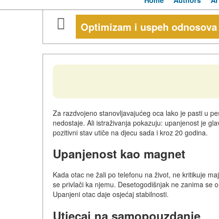
Home
Authors
Ar
Optimizam i uspeh odnosova r
Za razdvojeno stanovljavajućeg oca lako je pasti u pes
nedostaje. Ali istraživanja pokazuju: upanjenost je 
pozitivni stav utiče na djecu sada i kroz 20 godina.
Upanjenost kao magnet
Kada otac ne žali po telefonu na život, ne kritikuje ma
se privlači ka njemu. Desetogodišnjak ne zanima se o 
Upanjeni otac daje osjećaj stabilnosti.
Utjecaj na samopouzdanje