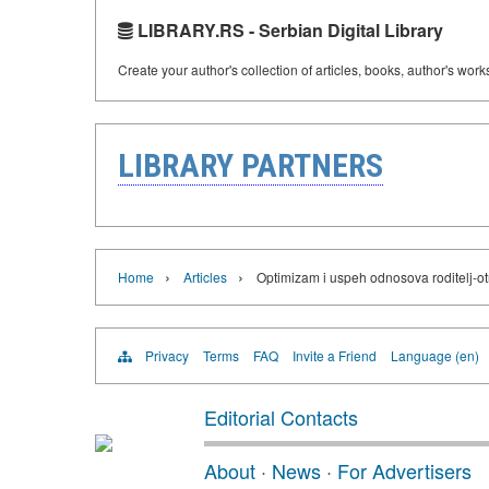
LIBRARY.RS - Serbian Digital Library
Create your author's collection of articles, books, author's wor
LIBRARY PARTNERS
›
›
Home
Articles
Optimizam i uspeh odnosova roditelj-ot
Privacy
Terms
FAQ
Invite a Friend
Language (en)
Editorial Contacts
About
·
News
·
For Advertisers