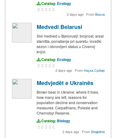
Catalog:
Ecology
2 days ago
·
From
Bosna
Medvedi Belarusi
Sivi medved u Bjelorusiji: brojnost, areal
staništa, ponašanje pri susretu, lovački
sezon i obnovljeni status u Crvenoj
knjizi.
Catalog:
Ecology
2 days ago
·
From
Наука Србије
Medvjedët e Ukrainës
Brown bear in Ukraine: where it lives,
how many are left, reasons for
population decline and conservation
measures. Carpathians, Polesie and
Chernobyl Reserve.
Catalog:
Biology
2 days ago
·
From
Shqipëria