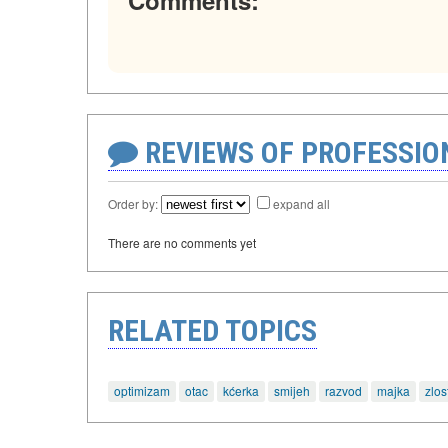
REVIEWS OF PROFESSI
Order by:
expand all
There are no comments yet
RELATED TOPICS
optimizam
otac
kćerka
smijeh
razvod
majka
zlos