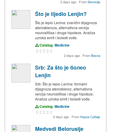
2 days ago
·
From
Slovenija
Što je lijedio Lenjin?
Što je lepio Lenina: zvanični dijagnoza
ateroskleroza, alternativna verzija
neurosifilisa i druge hipoteze. Analiza
uzroka smrti i bolesti vođe.
Catalog:
Medicine
2 days ago
·
From
Bosna
Srb: Za što je болео
Lenjin
Srb: Što je lepio Lenina: formalni
dijagnoza ateroskleroz, alternativna
verzija neurosifilisa i druge hipoteze.
Analiza uzroka smrti i bolesti vođe.
Catalog:
Medicine
2 days ago
·
From
Наука Србије
Medvedi Belorusije