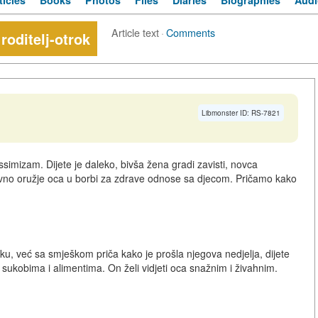
ticles
Books
Photos
Files
Diaries
Biographies
Audi
Article text
·
Comments
oditelj-otrok
Libmonster ID: RS-7821
simizam. Dijete je daleko, bivša žena gradi zavisti, novca
glavno oružje oca u borbi za zdrave odnose sa djecom. Pričamo kako
jku, već sa smješkom priča kako je prošla njegova nedjelja, dijete
sukobima i alimentima. On želi vidjeti oca snažnim i živahnim.