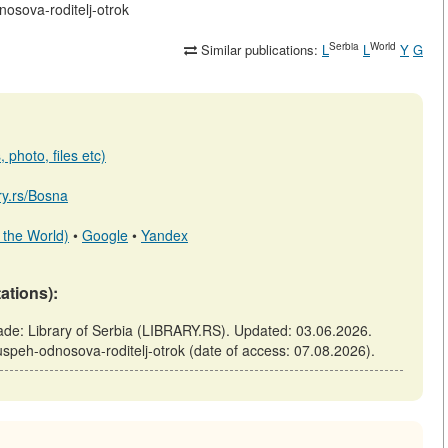
nosova-roditelj-otrok
Serbia
World
Similar publications:
L
L
Y
G
 photo, files etc)
ary.rs/Bosna
 the World)
•
Google
•
Yandex
tations):
rade: Library of Serbia (LIBRARY.RS). Updated: 03.06.2026.
-uspeh-odnosova-roditelj-otrok (date of access: 07.08.2026).