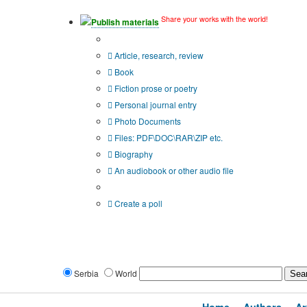
Share your works with the world!
Publish materials
Publication type?
Article, research, review
Book
Fiction prose or poetry
Personal journal entry
Photo Documents
Files: PDF\DOC\RAR\ZIP etc.
Biography
An audiobook or other audio file
Additional options:
Create a poll
Serbia
World