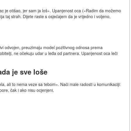
«Otac je otišao, jer sam ja loš». Upanjenost oca («Radim da možemo
a taj strah. Dijete raste s osjećajem da je vrijedno i voljeno,
živi odvojen, preuzimaju model pozitivnog odnosa prema
bitelji, ne očekuju udar u leđa od partnera. Upanjenost oca leči
da je sve loše
la, ali to nema veze sa tebom». Naći male radosti u komunikaciji:
ore, čak i ako nisu ocjenjeni.