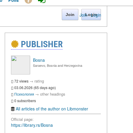
o
Polls
Join
·
Login
Join
Login
PUBLISHER
Bosna
Saraevo, Bosnia and Herzegovina
→
rating
72 views
03.06.2026 (65 days ago)
→
other headings
Психология
0 subscribers
All articles of the author on Libmonster
Official page:
https://library.rs/Bosna