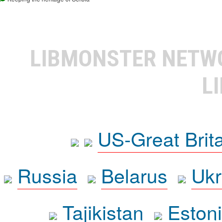
LIBMONSTER NET
L
US-Great Brit
Russia
Belarus
Ukr
Tajikistan
Eston