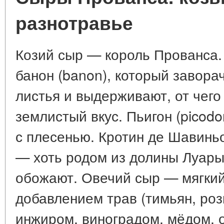
разнотравье
Козий сыр — король Прованса
банон (banon), который завор
листья и выдерживают, от чего
землистый вкус. Пьигон (picod
с плесенью. Кротин де Шавиньол
— хоть родом из долины Луары,
обожают. Овечий сыр — мягкий
добавлением трав (тимьян, роз
инжиром, виноградом, мёдом, 