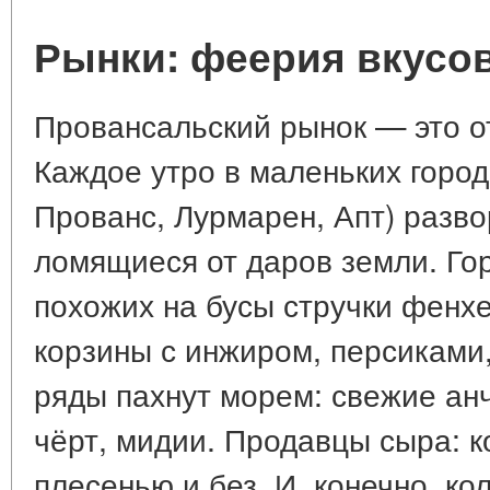
Рынки: феерия вкусов
Провансальский рынок — это о
Каждое утро в маленьких город
Прованс, Лурмарен, Апт) разв
ломящиеся от даров земли. Го
похожих на бусы стручки фенх
корзины с инжиром, персиками
ряды пахнут морем: свежие анч
чёрт, мидии. Продавцы сыра: ко
плесенью и без. И, конечно, ко