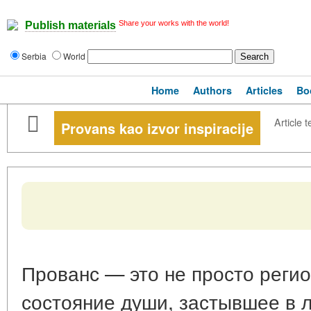
Share your works with the world!
Publish materials
Serbia
World
Home
Authors
Articles
Bo
Article t
Provans kao izvor inspiracije
Прованс — это не просто регио
состояние души, застывшее в л