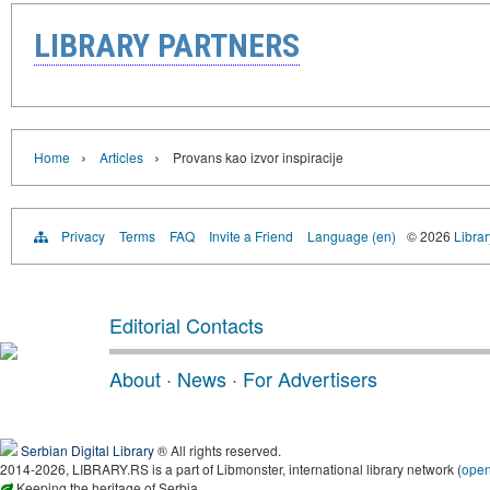
LIBRARY PARTNERS
›
›
Home
Articles
Provans kao izvor inspiracije
Privacy
Terms
FAQ
Invite a Friend
Language (en)
© 2026
Librar
Editorial Contacts
About
·
News
·
For Advertisers
Serbian Digital Library
® All rights reserved.
2014-2026, LIBRARY.RS is a part of Libmonster, international library network (
ope
Keeping the heritage of Serbia