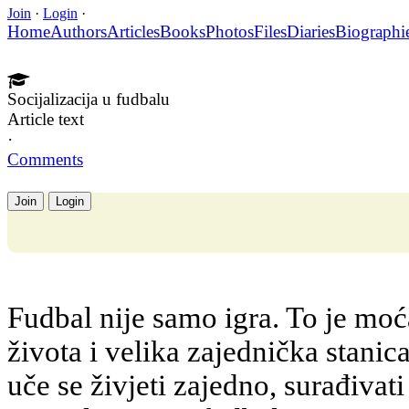
Join
·
Login
·
Home
Authors
Articles
Books
Photos
Files
Diaries
Biographi
Socijalizacija u fudbalu
Article text
·
Comments
Join
Login
Fudbal nije samo igra. To je moća
života i velika zajednička stanica
uče se živjeti zajedno, surađivati 