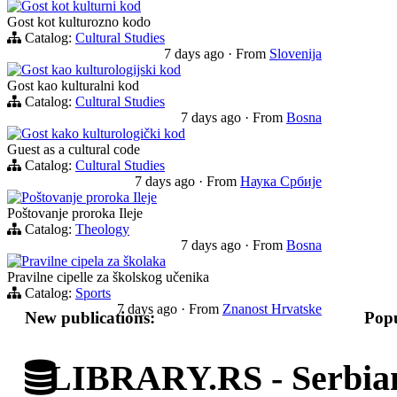
Gost kot kulturni kod
Gost kot kulturozno kodo
Catalog:
Cultural Studies
7 days ago
·
From
Slovenija
Gost kao kulturologijski kod
Gost kao kulturalni kod
Catalog:
Cultural Studies
7 days ago
·
From
Bosna
Gost kako kulturologički kod
Guest as a cultural code
Catalog:
Cultural Studies
7 days ago
·
From
Наука Србије
Poštovanje proroka Ileje
Poštovanje proroka Ileje
Catalog:
Theology
7 days ago
·
From
Bosna
Pravilne cipela za školaka
Pravilne cipelle za školskog učenika
Catalog:
Sports
7 days ago
·
From
Znanost Hrvatske
New publications:
Popu
LIBRARY.RS - Serbian 