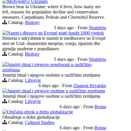
Medvjedët e Ukrainës
Brown bear in Ukraine: where it lives, how many are
left, reasons for population decline and conservation
measures. Carpathians, Polesie and Chernobyl Reserve.
Catalog:
Biology
3 days ago
·
From
Shqipëria
Numri i dherave ne Evropë gjatë fundit 1000 vjetësh
Historia e ndryshimit te numrit te medhuvave ne Evropë
deri në Ural: shumëzimi mesjetar, vrasja, riparimi dhe
gjendja moderne e popullatave.
Catalog:
Biology
5 days ago
·
From
Shqipëria
Jutarnji ritual i njegove posebnosti u različitim
zemljama
Jutarnji ritual i njegove osobine u različitim zemljama
Catalog:
Lifestyle
6 days ago
·
From
Znanost Hrvatske
Jutarnji ritual i njegove osobine u različitim zemljama
Jutarnji ritual i njegove osobine u različitim zemljama
Catalog:
Lifestyle
6 days ago
·
From
Bosna
Običajni obrok u dobu globalizacije
Obrađenje u dobu globalizacije
Catalog:
Cultural Studies
6 days ago
·
From
Bosna