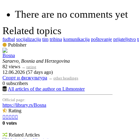
There are no comments yet
Related topics
fudbal
socijalizacija
tim
tribina
komunikacija
poštovanje
prijateljstvo
t
Publisher
Bosna
Saraevo, Bosnia and Herzegovina
82 views
→
rating
12.06.2026 (57 days ago)
Спорт и физкультура
→
other headings
0 subscribers
All articles of the author on Libmonster
Official page:
https://library.rs/Bosna
Rating





0 votes
Related Articles