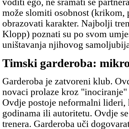
voditi ego, ne sramati se partner
može slomiti osobnost (krikom, 
obrazovati karakter. Najbolji tre
Klopp) poznati su po svom umješ
uništavanja njihovog samoljubija
Timski garderoba: mikro
Garderoba je zatvoreni klub. Ovdj
novaci prolaze kroz "inociranje" 
Ovdje postoje neformalni lideri, k
godinama ili autoritetu. Ovdje se
trenera. Garderoba uči dogovarati 