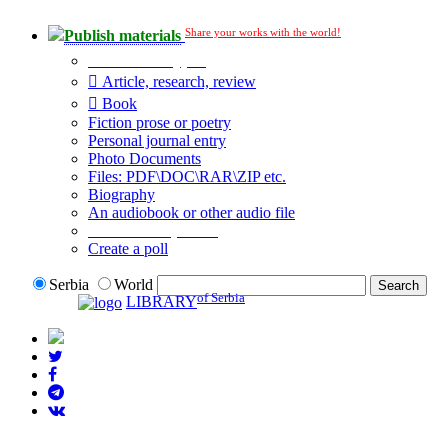
Share your works with the world!
Publish materials
Publication type?
Article, research, review
Book
Fiction prose or poetry
Personal journal entry
Photo Documents
Files: PDF\DOC\RAR\ZIP etc.
Biography
An audiobook or other audio file
Additional options:
Create a poll
Serbia
World
of Serbia
LIBRARY