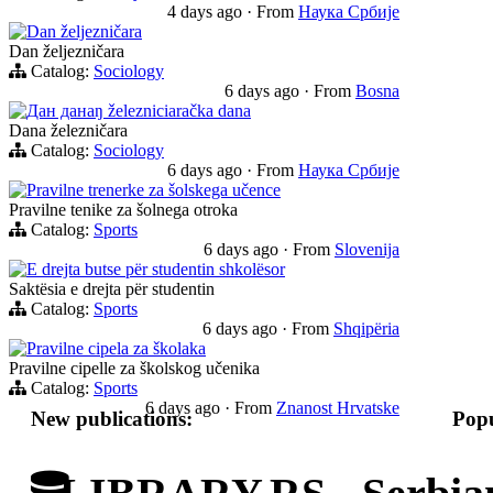
4 days ago
·
From
Наука Србије
Dan željezničara
Dan željezničara
Catalog:
Sociology
6 days ago
·
From
Bosna
Дан данаŋ železniciaračka dana
Dana železničara
Catalog:
Sociology
6 days ago
·
From
Наука Србије
Pravilne trenerke za šolskega učence
Pravilne tenike za šolnega otroka
Catalog:
Sports
6 days ago
·
From
Slovenija
E drejta butse për studentin shkolësor
Saktësia e drejta për studentin
Catalog:
Sports
6 days ago
·
From
Shqipëria
Pravilne cipela za školaka
Pravilne cipelle za školskog učenika
Catalog:
Sports
6 days ago
·
From
Znanost Hrvatske
New publications:
Popu