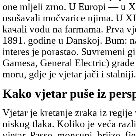
one mljeli zrno. U Europi — u X
osušavali močvarice njima. U XI
kачali vodu na farmama. Prva vje
1891. godine u Danskoj. Bum: n
interes je porastao. Suvremeni g
Gamesa, General Electric) grade
moru, gdje je vjetar jači i stalniji.
Kako vjetar puše iz pers
Vjetar je kretanje zraka iz regije
niskog tlaka. Koliko je veća razli
vjetar. Passe, monsuni, brijze, fj