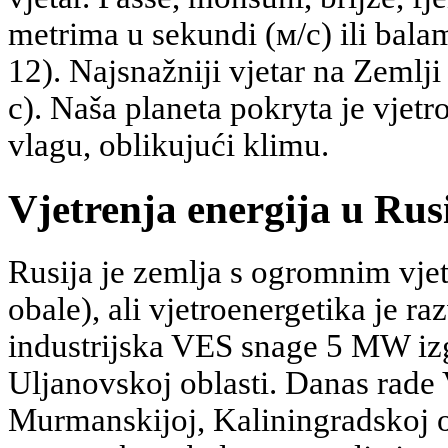
metrima u sekundi (м/с) ili bala
12). Najsnažniji vjetar na Zemlji
с). Naša planeta pokryta je vjetr
vlagu, oblikujući klimu.
Vjetrenja energija u Rusi
Rusija je zemlja s ogromnim vjet
obale), ali vjetroenergetika je ra
industrijska VES snage 5 MW iz
Uljanovskoj oblasti. Danas rade
Murmanskijoj, Kaliningradskoj obl