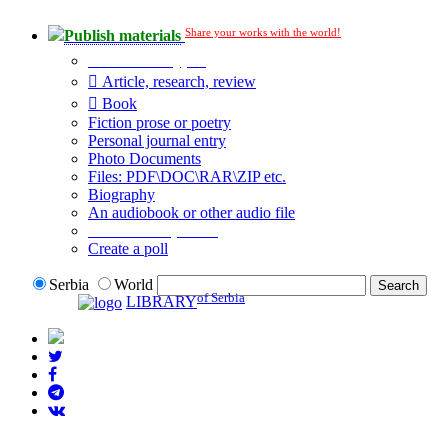
Share your works with the world!
Publish materials
Publication type?
Article, research, review
Book
Fiction prose or poetry
Personal journal entry
Photo Documents
Files: PDF\DOC\RAR\ZIP etc.
Biography
An audiobook or other audio file
Additional options:
Create a poll
Serbia
World
of Serbia
LIBRARY