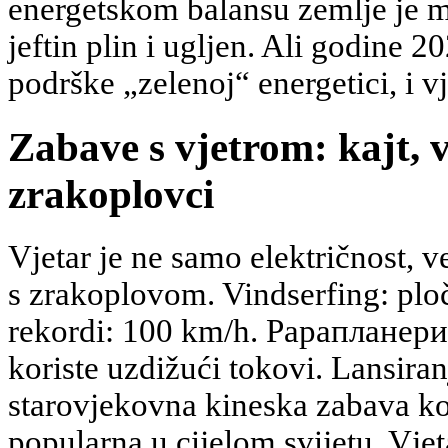
energetskom balansu zemlje je 
jeftin plin i ugljen. Ali godine 
podrške „zelenoj“ energetici, i v
Zabave s vjetrom: kajt, 
zrakoplovci
Vjetar je ne samo električnost, ve
s zrakoplovom. Vindserfing: plo
rekordi: 100 km/h. Paрапланер
koriste uzdižući tokovi. Lansir
starovjekovna kineska zabava ko
popularna u cijelom svijetu. Vjet