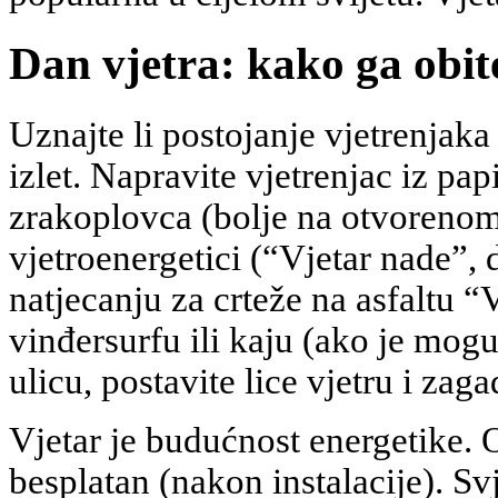
Dan vjetra: kako ga obite
Uznajte li postojanje vjetrenjak
izlet. Napravite vjetrenjac iz papi
zrakoplovca (bolje na otvorenom
vjetroenergetici (“Vjetar nade”,
natjecanju za crteže na asfaltu “V
vinđersurfu ili kaju (ako je mog
ulicu, postavite lice vjetru i zaga
Vjetar je budućnost energetike. 
besplatan (nakon instalacije). Svj