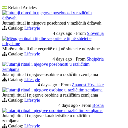
Related Articles
Jutranji obred in njegove posebnosti v različnih
državah
Jutranji ritual in njegove posebnosti v različnih državah
Catalog:
Lifestyle
4 days ago
·
From
Slovenija
Mëngjesritual i tij dhe veçoritët e tij në shtetet e
ndryshme
Mbrëma rituali dhe veçoritë e tij në shtetet e ndryshme
Catalog:
Lifestyle
4 days ago
·
From
Shqipëria
Jutarnji ritual i njegove posebnosti u različitim
zemljama
Jutarnji ritual i njegove osobine u različitim zemljama
Catalog:
Lifestyle
4 days ago
·
From
Znanost Hrvatske
Jutarnji ritual i njegove osobine u različitim zemljama
Jutarnji ritual i njegove osobine u različitim zemljama
Catalog:
Lifestyle
4 days ago
·
From
Bosna
Jutarnji ritual i njegove osobine u različitim zemljama
Jutarnji ritual i njegove karakteristike u različitim
zemljama
Catalog:
Lifestyle