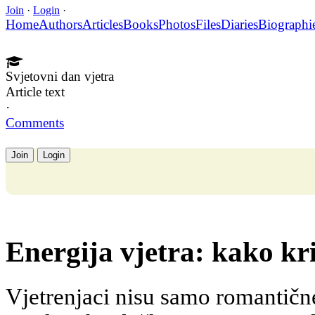
Join
·
Login
·
Home
Authors
Articles
Books
Photos
Files
Diaries
Biographi
Svjetovni dan vjetra
Article text
·
Comments
Join
Login
Energija vjetra: kako kr
Vjetrenjaci nisu samo romantičn