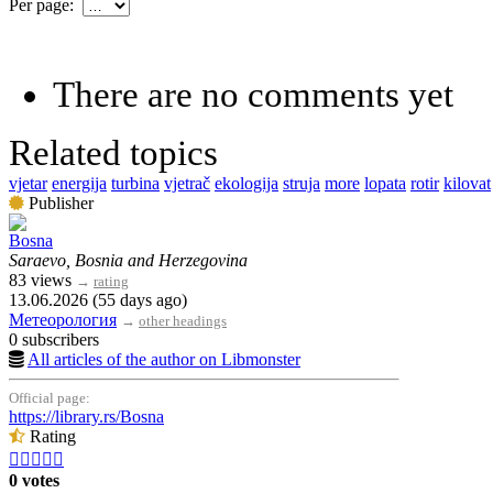
Per page:
There are no comments yet
Related topics
vjetar
energija
turbina
vjetrač
ekologija
struja
more
lopata
rotir
kilovat
Publisher
Bosna
Saraevo, Bosnia and Herzegovina
83 views
→
rating
13.06.2026 (55 days ago)
Метеорология
→
other headings
0 subscribers
All articles of the author on Libmonster
Official page:
https://library.rs/Bosna
Rating





0 votes