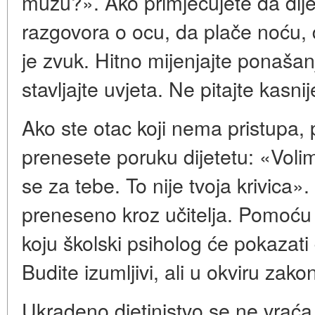
mužu?». Ako primjećujete da dije
razgovora o ocu, da plače noću,
je zvuk. Hitno mijenjajte ponaša
stavljajte uvjeta. Ne pitajte kasn
Ako ste otac koji nema pristupa,
prenesete poruku dijetetu: «Volim
se za tebe. To nije tvoja krivica
preneseno kroz učitelja. Pomoću 
koju školski psiholog će pokazati
Budite izumljivi, ali u okviru zako
Ukradeno djetinjstvo se ne vraća