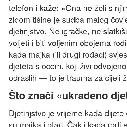
telefon i kaže: «Ona ne želi s nj
zidom tišine je sudba malog čovj
djetinjstvo. Ne igračke, ne slatki
voljeti i biti voljenim obojema rodi
kada majka (ili drugi rođaci) svj
djeteta s ocem, koji živi odvojen
odraslih — to je trauma za cijeli ž
Što znači «ukradeno dje
Djetinjstvo je vrijeme kada dijete g
su majka i otac. Čak i kada rodite