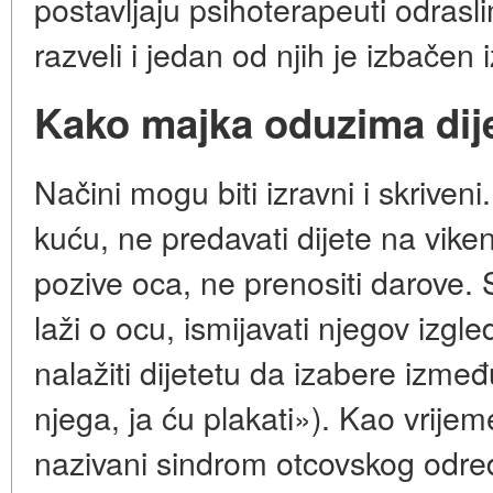
postavljaju psihoterapeuti odraslim
razveli i jedan od njih je izbačen 
Kako majka oduzima dij
Načini mogu biti izravni i skriveni
kuću, ne predavati dijete na vike
pozive oca, ne prenositi darove. Sk
laži o ocu, ismijavati njegov izgl
nalažiti dijetetu da izabere izme
njega, ja ću plakati»). Kao vrijem
nazivani sindrom otcovskog određ