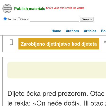
Share your works with the world!
Publish materials
Serbia
World
Home
Authors
Articles
Bo
A
Zarobljeno djetinjstvo kod djeteta
Dijete čeka pred prozorom. Otac
je rekla: «On neće doći». Ili ot