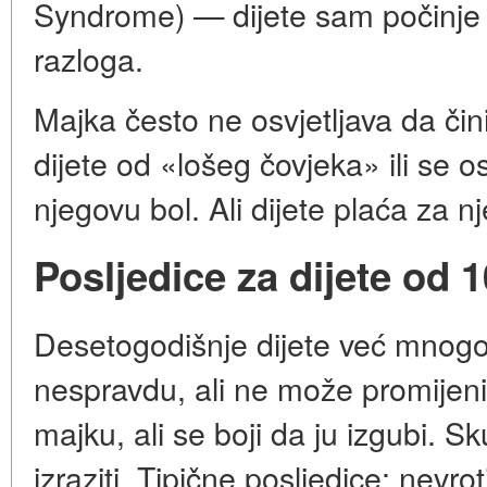
Syndrome) — dijete sam počinje m
razloga.
Majka često ne osvjetljava da čini z
dijete od «lošeg čovjeka» ili se
njegovu bol. Ali dijete plaća za n
Posljedice za dijete od 1
Desetogodišnje dijete već mnogo
nespravdu, ali ne može promijeniti
majku, ali se boji da ju izgubi. S
izraziti. Tipične posljedice: nevro