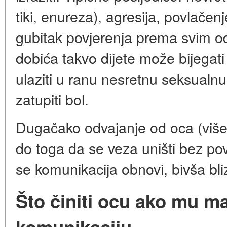
tiki, enureza), agresija, povlačen
gubitak povjerenja prema svim od
dobića takvo dijete može bijegati
ulaziti u ranu nesretnu seksualn
zatupiti bol.
Dugačako odvajanje od oca (više
do toga da se veza uništi bez pov
se komunikacija obnovi, bivša bliz
Što činiti ocu ako mu m
komunikaciju