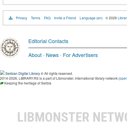
Privacy
Terms
FAQ
Invite a Friend
Language (en)
© 2026
Librar
Editorial Contacts
About
·
News
·
For Advertisers
Serbian Digital Library
® All rights reserved.
2014-2026, LIBRARY.RS is a part of Libmonster, international library network (
ope
Keeping the heritage of Serbia
LIBMONSTER NET