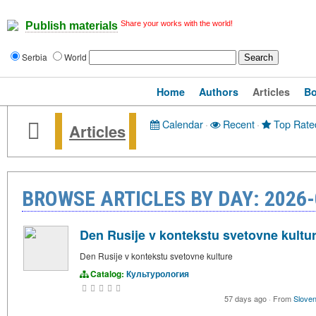
Share your works with the world!
Publish materials
Serbia
World
Home
Authors
Articles
B
Calendar
·
Recent
·
Top Rate
Articles
BROWSE ARTICLES BY DAY: 2026-
Den Rusije v kontekstu svetovne kultu
Den Rusije v kontekstu svetovne kulture
Catalog:
Культурология
57 days ago
·
From
Sloven