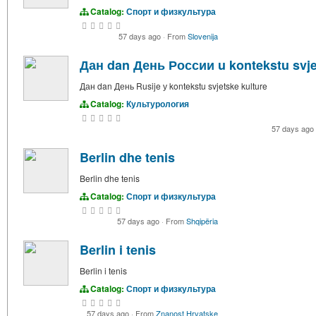
Catalog:
Спорт и физкультура
57 days ago
·
From
Slovenija
Дан dan День России u kontekstu svje
Дан dan День Rusije у kontekstu svjetske kulture
Catalog:
Культурология
57 days ago
Berlin dhe tenis
Berlin dhe tenis
Catalog:
Спорт и физкультура
57 days ago
·
From
Shqipëria
Berlin i tenis
Berlin i tenis
Catalog:
Спорт и физкультура
57 days ago
·
From
Znanost Hrvatske