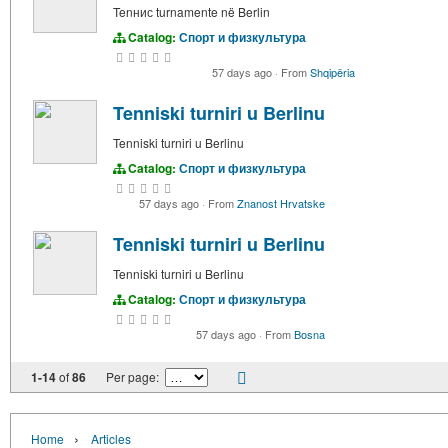
Tenнис turnamente në Berlin
Catalog:
Спорт и физкультура
57 days ago
·
From
Shqipëria
Tenniski turniri u Berlinu
Tenniski turniri u Berlinu
Catalog:
Спорт и физкультура
57 days ago
·
From
Znanost Hrvatske
Tenniski turniri u Berlinu
Tenniski turniri u Berlinu
Catalog:
Спорт и физкультура
57 days ago
·
From
Bosna
1-14
of
86
Per page:
›
Home
Articles