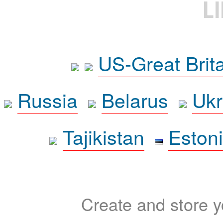
L
US-Great Brit
Russia
Belarus
Ukr
Tajikistan
Eston
Create and store yo