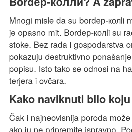
Bordер-колли? A zapra
Mnogi misle da su bordер-колli m
je opasno mit. Bordер-колli su ra
stoke. Bez rada i gospodarstva oni
pokazuju destruktivno ponašanje
popisu. Isto tako se odnosi na h
terjera i ovčara.
Kako naviknuti bilo koj
Čak i najneovisnija poroda može s
ako ju ne pripremite ispravno. P