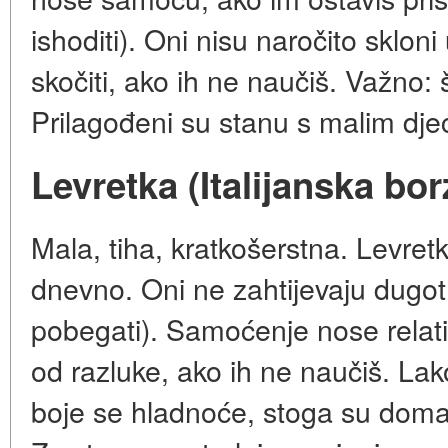
ishoditi). Oni nisu naročito sklon
skočiti, ako ih ne naučiš. Važno: ši
Prilagođeni su stanu s malim djec
Levretka (Italijanska borz
Mala, tiha, kratkošerstna. Levret
dnevno. Oni ne zahtijevaju dugotr
pobegati). Samoćenje nose relati
od razluke, ako ih ne naučiš. Lak
boje se hladnoće, stoga su doma 