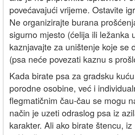
povećavajući vrijeme. Ostavite i
Ne organizirajte burana prošćenja
sigurno mjesto (ćelija ili ležanka
kaznjavajte za uništenje koje se d
(psa neće povezati kaznu s proš
Kada birate psa za gradsku kuću
porodne osobine, već i individual
flegmatičnim čau-čau se mogu nać
način je uzeti odraslog psa iz azi
karakter. Ali ako birate štencu, 