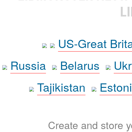
L
US-Great Brit
Russia
Belarus
Ukr
Tajikistan
Eston
Create and store yo