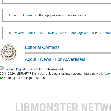
›
›
Home
Articles
Kada je pas sam u gradskoj stanici
Privacy
Terms
FAQ
Invite a Friend
Language (en)
© 2026
Librar
Editorial Contacts
About
·
News
·
For Advertisers
Serbian Digital Library
® All rights reserved.
2014-2026, LIBRARY.RS is a part of Libmonster, international library network (
ope
Keeping the heritage of Serbia
LIBMONSTER NET