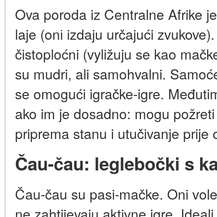
Ova poroda iz Centralne Afrike j
laje (onі izdaju určajući zvukove
čistoploćni (vyližuju se kao mačke
su mudri, ali samohvalni. Samoć
se omogući igračke-igre. Međutim
ako im je dosadno: mogu požreti 
priprema stanu i utučivanje prije 
Čau-čau: leglebočki s k
Čau-čau su pasi-mačke. Oni vole
ne zahtijevaju aktivne igre. Ideal