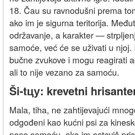
18. Čau su ravnodušni prema to
ako im je sigurna teritorija. Među
održavanje, a karakter — strpljenj
samoće, već će se uživati u njoj
bučne zvukove i mogu reagirati 
ali to nije vezano za samoću.
Ši-tцу: krevetni hrisant
Mala, tiha, ne zahtijevajući mnogo
odgođeni kao kućni psi za kinesk
nose samoću, ako im ostaviš prist