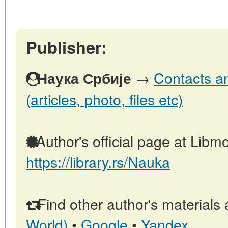
Publisher:
→
Contacts an
Наука Србије
(articles, photo, files etc)
Author's official page at Libmo
https://library.rs/Nauka
Find other author's materials 
World)
•
Google
•
Yandex