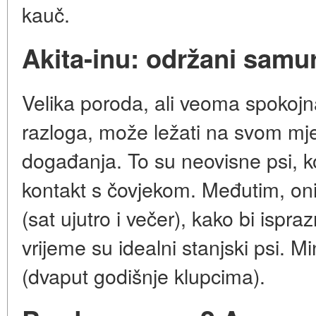
kauč.
Akita-inu: održani samu
Velika poroda, ali veoma spokojna
razloga, može ležati na svom mj
događanja. To su neovisne psi, koj
kontakt s čovjekom. Međutim, oni
(sat ujutro i večer), kako bi ispraz
vrijeme su idealni stanjski psi. Mi
(dvaput godišnje klupcima).