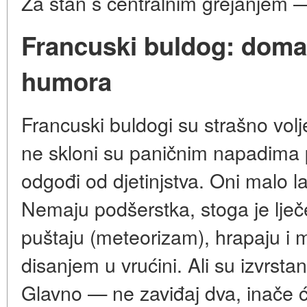
Za stan s centralnim grejanjem — 
Francuski buldog: doma
humora
Francuski buldogi su strašno volje
ne skloni su paničnim napadima p
odgođi od djetinjstva. Oni malo la
Nemaju podšerstka, stoga je lje
puštaju (meteorizam), hrapaju i 
disanjem u vrućini. Ali su izvrsta
Glavno — ne zaviđaj dva, inače ć