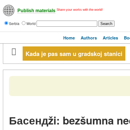
Share your works with the world!
Publish materials
Serbia
World
Home
Authors
Articles
Bo
Kada je pas sam u gradskoj stanici
Басендži: bezšumna ne