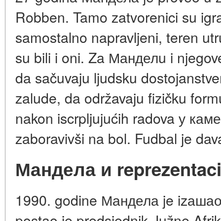
Robben. Tamo zatvorenici su igrali
samostalno napravljeni, teren ut
su bili i oni. Za Манделu i njegov
da sačuvaju ljudsku dostojanstve
zalude, da održavaju fizičku for
nakon iscrpljujućih radova у каме
zaboravivši na bol. Fudbal je da
Мандела и reprezentaci
1990. godine Мандела je izашао
postao je predsjednik Južne Afri