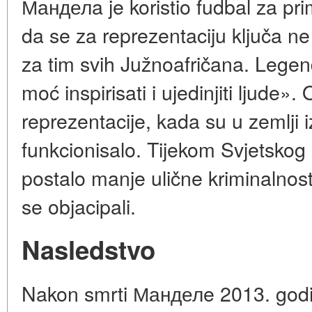
Манделa je koristio fudbal za pri
da se za reprezentaciju ključa ne
za tim svih Južnoafričana. Legen
moć inspirisati i ujedinjiti ljude»
reprezentacije, kada su u zemlji iz
funkcionisalo. Tijekom Svjetskog
postalo manje ulične kriminalnosti,
se objacipali.
Nasledstvo
Nakon smrti Манделe 2013. godi