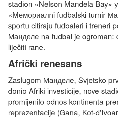
stadion «Nelson Mandela Bay» у 
«Mемориалni fudbalski turnir Ман
sportu citiraju fudbaleri i treneri 
Манделe na fudbal je ogroman: 
liječiti rane.
Afrički renesans
Zaslugom Манделe, Svjetsko prv
donio Afriki investicije, nove stadi
promijenilo odnos kontinenta pr
reprezentacije (Gana, Kot-d’Ivoar, 