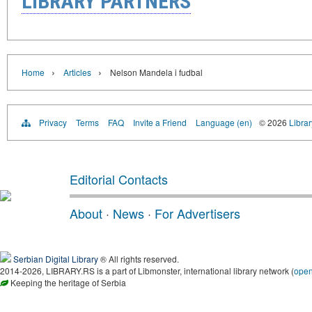
LIBRARY PARTNERS
›
›
Home
Articles
Nelson Mandela i fudbal
Privacy
Terms
FAQ
Invite a Friend
Language (en)
© 2026
Librar
Editorial Contacts
About
·
News
·
For Advertisers
Serbian Digital Library
® All rights reserved.
2014-2026, LIBRARY.RS is a part of Libmonster, international library network (
ope
Keeping the heritage of Serbia