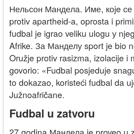
Нельсон Мандела. Име, коje се 
protiv apartheid-a, oprosta i prim
fudbal je igrao veliku ulogu у nj
Afrike. За Манделу sport je bio 
Oružje protiv rasizma, izolacije 
govorio: «Fudbal posjeduje snagu 
to dokazao, koristeći fudbal da uj
Južnoafričane.
Fudbal u zatvoru
27 godina Мандела je proveo u z