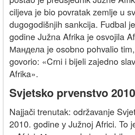
ciljeva je bio povratak zemlje u 
dugogodišnjih sankcija. Fudbal je
godine Južna Afrika je osvojila Af
Мандела je osobno pohvalio tim, 
govorio: «Crni i bijeli zajedno sl
Afrika».
Svjetsko prvenstvo 2010
Najjači trenutak: održavanje Svj
2010. godine у Južnoj Africi. To j