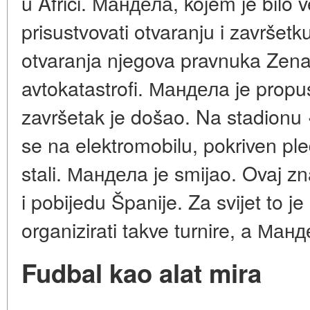
u Africi. Мандела, kojem je bilo 
prisustvovati otvaranju i završetk
otvaranja njegova pravnuka Zenan
avtokatastrofi. Манделa je propus
završetak je došao. Na stadionu
se na elektromobilu, pokriven pl
stali. Манделa je smijao. Ovaj zn
i pobijedu Španije. Za svijet to j
organizirati takve turnire, a Ма
Fudbal kao alat mira