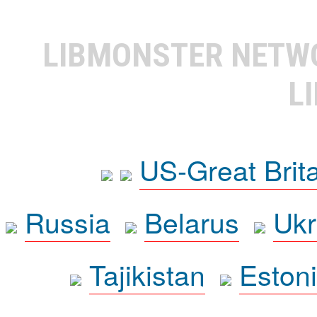
LIBMONSTER NET
L
US-Great Brit
Russia
Belarus
Ukr
Tajikistan
Eston