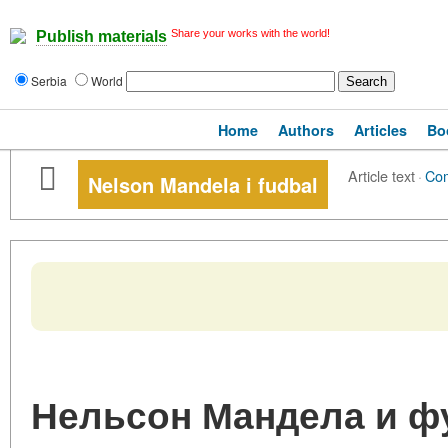
Share your works with the world!
Publish materials
Serbia
World
Home
Authors
Articles
Bo
Article text
·
Co
Nelson Mandela i fudbal
Нельсон Мандела и ф