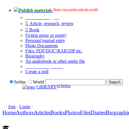
Share your works with the world!
Publish materials
Publication type?
Article, research, review
Book
Fiction prose or poetry
Personal journal entry
Photo Documents
Files: PDF\DOC\RAR\ZIP etc.
Biography
An audiobook or other audio file
Additional options:
Create a poll
Serbia
World
of Serbia
LIBRARY
Join
·
Login
·
Home
Authors
Articles
Books
Photos
Files
Diaries
Biographi