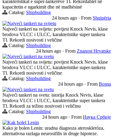
karakteristikat e super-tankerëve TI. Rekordablet në
kapacitetin e ngarkimit dhe në madhësinë
Catalog:
Shipbuilding
24 hours ago
·
From
Shqipëria
Najveći tankeri na svijetu
Najveći tankeri na svijetu: povijest Knock Nevis, klase
brodova VLCC i ULCC, karakteristike super tankera
TI. Rekordi nosivosti i veličine
Catalog:
Shipbuilding
24 hours ago
·
From
Znanost Hrvatske
Najveći tankeri na svetu
Najveći tankeri na svijetu: povijest Knock Nevis, klase
brodova VLCC i ULCC, karakteristike super-tankera
TI. Rekordi nosivosti i veličine
Catalog:
Shipbuilding
24 hours ago
·
From
Bosna
Najveći tankeri na svetu
Najveći tankeri na svetu: istorija Knock Nevis, klase
brodova VLCC i ULCC, karakteristike super tankera
TI. Rekordi za težinu nosivosti i veličinu
Catalog:
Shipbuilding
24 hours ago
·
From
Наука Србије
Kak bolel Lenin
Kako je bolen Lenin: uradna diagnoza ateroskleróza,
alternativna razlaga neurosifilis in druge hipoteze.