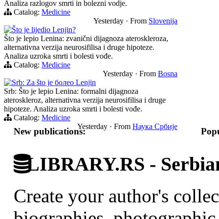
Analiza razlogov smrti in bolezni vodje.
Catalog:
Medicine
Yesterday
·
From
Slovenija
Što je lijedio Lenjin?
Što je lepio Lenina: zvanični dijagnoza ateroskleroza,
alternativna verzija neurosifilisa i druge hipoteze.
Analiza uzroka smrti i bolesti vođe.
Catalog:
Medicine
Yesterday
·
From
Bosna
Srb: Za što je болео Lenjin
Srb: Što je lepio Lenina: formalni dijagnoza
ateroskleroz, alternativna verzija neurosifilisa i druge
hipoteze. Analiza uzroka smrti i bolesti vođe.
Catalog:
Medicine
Yesterday
·
From
Наука Србије
New publications:
Popu
LIBRARY.RS - Serbian 
Create your author's collec
biographies, photographic 