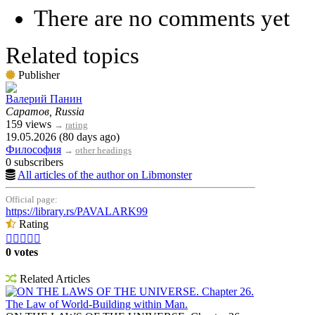
There are no comments yet
Related topics
Publisher
Валерий Панин
Саратов, Russia
159 views
→
rating
19.05.2026 (80 days ago)
Философия
→
other headings
0 subscribers
All articles of the author on Libmonster
Official page:
https://library.rs/PAVALARK99
Rating





0 votes
Related Articles
ON THE LAWS OF THE UNIVERSE. Chapter 26.
The Law of World-Building within Man.