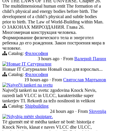
ON THE LAWS OF THE UNIVERSE. Chapter 26.
The multidimensional human entit The formation of a
child’s physical and energy bodies before birth. The
development of a child’s physical and subtle bodies
prior to birth. The Law of World-Building within Man.
О ЗАКОНАХ МИРОЗДАНИЯ. Глава 26.
Многомерная конструкция человека.
Формирование физического тела и энерготел
ребенка до его рождения. Закон построения мира в
человеке.
Catalog:
Философия
3 hours ago
·
From
Валерий Панин
Новые IT Сатурналии
Новые IT Сатурналии Новый сказ для взрослых...
Catalog:
Философия
19 hours ago
·
From
Святослав Мартынов
Največji tankeri na svetu
Največji tankeri na svetu: zgodovina Knock Nevis,
razredi ladi VLCC in ULCC, karakteristike super
tankerjev TI. Rekordi za težo nosilnosti in velikost
Catalog:
Shipbuilding
24 hours ago
·
From
Slovenija
Ndyshja mëtër shqiptare.
Të gjurmët më të mëdha tanker në botë: historija e
Knock Nevis, klasat e naves VLCC dhe ULCC,