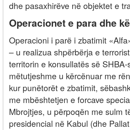
dhe pasaxhirëve në objektet e tra
Operacionet e para dhe kë
Operacioni i parë i zbatimit «Al
– u realizua shpërbërja e terroris
territorin e konsullatës së SHBA
mëtutjeshme u kërcënuar me rën
kur punëtorët e zbatimit, sëbas
me mbështetjen e forcave special
Mbrojtjes, u përpoqën me sulm të
presidencial në Kabul (dhe Pallati