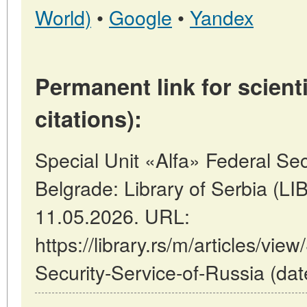
World)
•
Google
•
Yandex
Permanent link for scienti
citations):
Special Unit «Alfa» Federal Sec
Belgrade: Library of Serbia (
11.05.2026. URL:
https://library.rs/m/articles/vie
Security-Service-of-Russia (dat