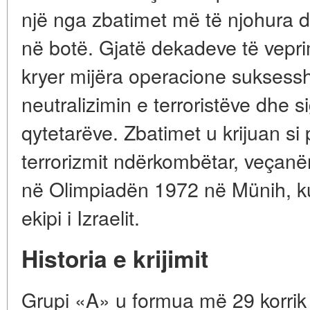
një nga zbatimet më të njohura dh
në botë. Gjatë dekadeve të vepri
kryer mijëra operacione suksessh
neutralizimin e terroristëve dhe s
qytetarëve. Zbatimet u krijuan si p
terrorizmit ndërkombëtar, veçanër
në Olimpiadën 1972 në Münih, k
ekipi i Izraelit.
Historia e krijimit
Grupi «A» u formua më 29 korrik 