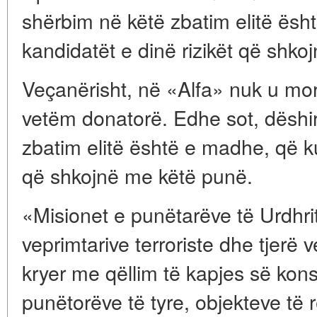
shërbim në këtë zbatim elitë ësh
kandidatët e dinë rizikët që shk
Veçanërisht, në «Alfa» nuk u mo
vetëm donatorë. Edhe sot, dëshi
zbatim elitë është e madhe, që ku
që shkojnë me këtë punë.
«Misionet e punëtarëve të Urdhrit
veprimtarive terroriste dhe tjerë 
kryer me qëllim të kapjes së kons
punëtorëve të tyre, objekteve të 