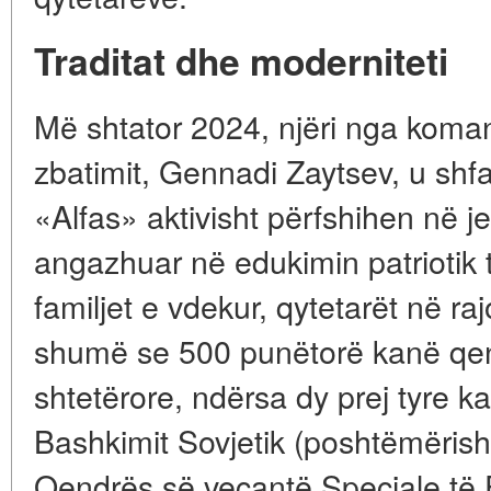
Traditat dhe moderniteti
Më shtator 2024, njëri nga koman
zbatimit, Gennadi Zaytsev, u shfa
«Alfas» aktivisht përfshihen në j
angazhuar në edukimin patriotik 
familjet e vdekur, qytetarët në ra
shumë se 500 punëtorë kanë qe
shtetërore, ndërsa dy prej tyre k
Bashkimit Sovjetik (poshtëmërisht
Qendrës së veçantë Speciale të