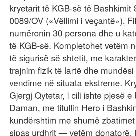
kryetarit të KGB-së të Bashkimit 
0089/OV («Vëllimi i veçantë»). Fil
numëronin 30 persona dhe u kate
të KGB-së. Kompletohet vetëm ng
të sigurisë së shtetit, me karakte
trajnim fizik të lartë dhe mundësi
vendime në situata ekstreme. Kryet
Gjergj Qytetar, i cili ishte pjesë 
Daman, me titullin Hero i Bashkim
kundërshtim me shumë zbatimet 
sipas urdhrit — vetëm donatorë. 