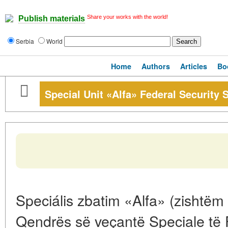
Share your works with the world!
Publish materials
Serbia
World
Home
Authors
Articles
Bo
Special Unit «Alfa» Federal Security 
Speciális zbatim «Alfa» (zishtëm 
Qendrës së veçantë Speciale të 