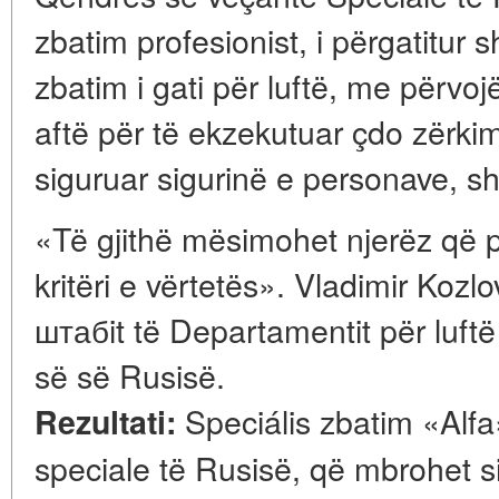
zbatim profesionist, i përgatitur
zbatim i gati për luftë, me përvo
aftë për të ekzekutuar çdo zërki
siguruar sigurinë e personave, sh
«Të gjithë mësimohet njerëz që p
kritëri e vërtetës». Vladimir Kozlo
штабit të Departamentit për luftë
së së Rusisë.
Speciális zbatim «Alfa
Rezultati:
speciale të Rusisë, që mbrohet 