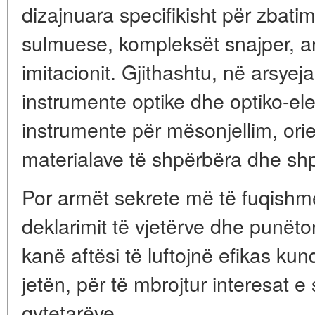
dizajnuara specifikisht për zbatim
sulmuese, kompleksët snajper, a
imitacionit. Gjithashtu, në arsyej
instrumente optike dhe optiko-elek
instrumente për mësonjellim, ori
materialave të shpërbëra dhe sh
Por armët sekrete më të fuqishme
deklarimit të vjetërve dhe punëtor
kanë aftësi të luftojnë efikas kund
jetën, për të mbrojtur interesat e
qytetarëve.