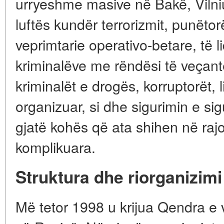
urryeshme masive në Bakë, Viln
luftës kundër terrorizmit, punëto
veprimtarie operativo-betare, të 
kriminalëve me rëndësi të veçant
kriminalët e drogës, korruptorët, 
organizuar, si dhe sigurimin e sigu
gjatë kohës që ata shihen në raj
komplikuara.
Struktura dhe riorganizimi
Më tetor 1998 u krijua Qendra e