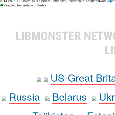
2014-2026, LIBRARY.RS is a part of Libmonster, international library network (
ope
Keeping the heritage of Serbia
LIBMONSTER NET
L
US-Great Brit
Russia
Belarus
Ukr