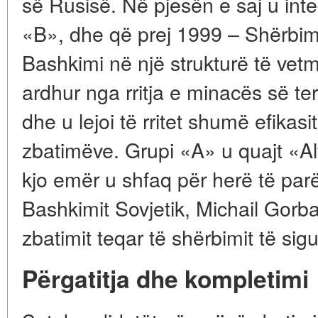
së Rusisë. Në pjesën e saj u int
«B», dhe që prej 1999 – Shërbimi
Bashkimi në një strukturë të vetm
ardhur nga rritja e minacës së te
dhe u lejoi të rritet shumë efikasit
zbatimëve. Grupi «A» u quajt «Al
kjo emër u shfaq për herë të parë
Bashkimit Sovjetik, Michail Gorba
zbatimit teqar të shërbimit të sigu
Përgatitja dhe kompletimi