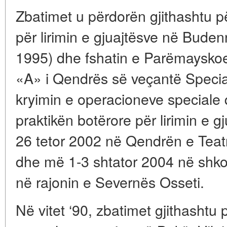
Zbatimet u përdorën gjithashtu 
për lirimin e gjuajtësve në Buden
1995) dhe fshatin e Parëmayskoe
«A» i Qendrës së veçantë Specia
kryimin e operacioneve speciale
praktikën botërore për lirimin e g
26 tetor 2002 në Qendrën e Teat
dhe më 1-3 shtator 2004 në shkol
në rajonin e Severnës Osseti.
Në vitet ‘90, zbatimet gjithashtu