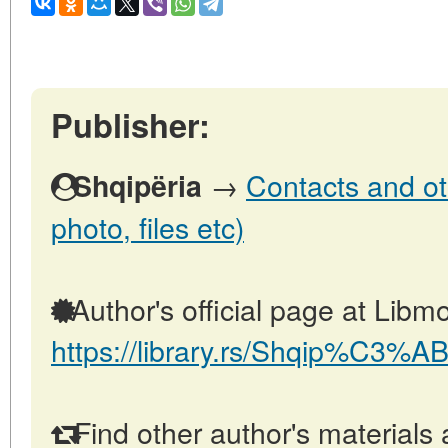
Publisher:
→
Contacts and oth
Shqipëria
photo, files etc)
Author's official page at Libmo
https://library.rs/Shqip%C3%AB
Find other author's materials 