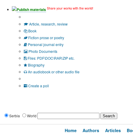
Share your works with the world!
Publish materials
Publication type?
Article, research, review
Book
Fiction prose or poetry
Personal journal entry
Photo Documents
Files: PDF\DOC\RAR\ZIP etc.
Biography
An audiobook or other audio file
Additional options:
Create a poll
Serbia
World
Home
Authors
Articles
Bo