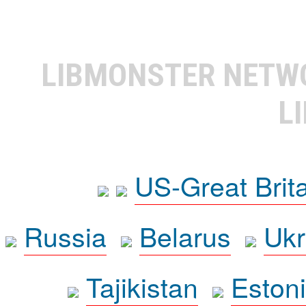
LIBMONSTER NET
L
US-Great Brit
Russia
Belarus
Ukr
Tajikistan
Eston