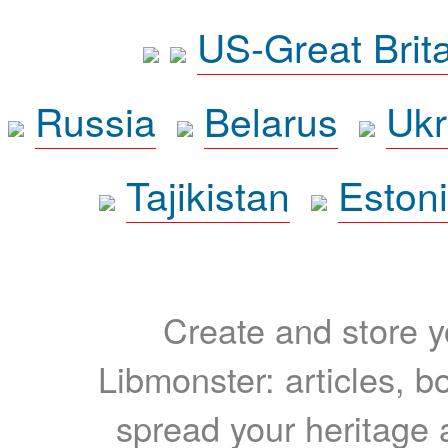
US-Great Brit
Russia
Belarus
Ukr
Tajikistan
Eston
Create and store yo
Libmonster: articles, b
spread your heritage a