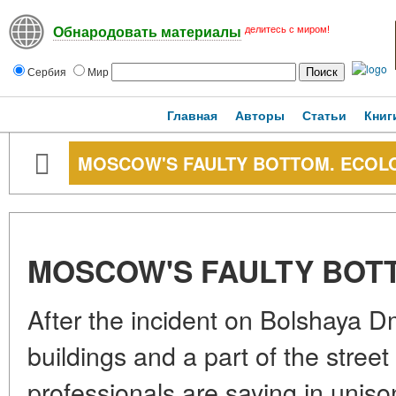
делитесь с миром!
Обнародовать материалы
Сербия
Мир
Главная
Авторы
Статьи
Книг
MOSCOW'S FAULTY BOTTOM. ECOL
MOSCOW'S FAULTY BOT
After the incident on Bolshaya D
buildings and a part of the street
professionals are saying in unison