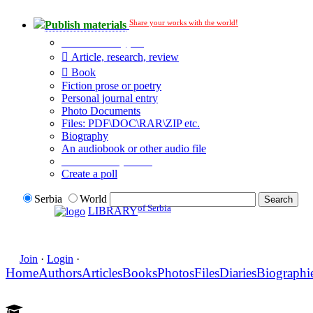
Share your works with the world!
Publish materials
Publication type?
Article, research, review
Book
Fiction prose or poetry
Personal journal entry
Photo Documents
Files: PDF\DOC\RAR\ZIP etc.
Biography
An audiobook or other audio file
Additional options:
Create a poll
Serbia
World
of Serbia
LIBRARY
Join
·
Login
·
Home
Authors
Articles
Books
Photos
Files
Diaries
Biographi