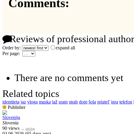
Comments:
Reviews of professional author
Order by:
expand all
Per page:
There are no comments yet
Related topics
identiteta
jaz
vloga
maska
laž
sram
strah
dom
šola
priateľ
igra
telefon
Publisher
Slovenija
Slovenia
90 views
→
rating
03.06.2026 (65 days ago)