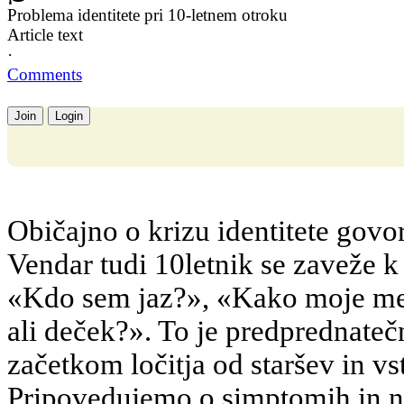
Problema identitete pri 10-letnem otroku
Article text
·
Comments
Join
Login
Običajno o krizu identitete govo
Vendar tudi 10letnik se zaveže
«Kdo sem jaz?», «Kako moje mes
ali deček?». To je predprednatečn
začetkom ločitja od staršev in v
Pripovedujemo o simptomih in n