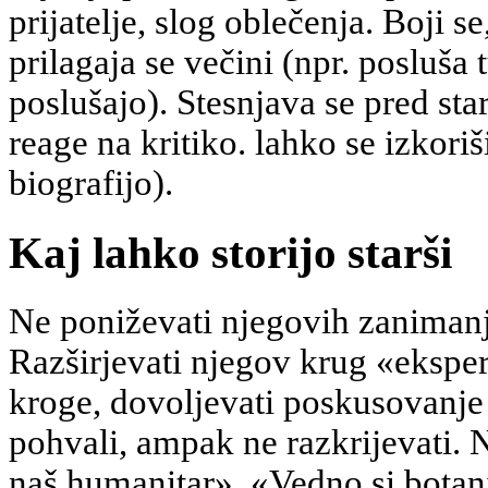
prijatelje, slog oblečenja. Boji s
prilagaja se večini (npr. posluša t
poslušajo). Stesnjava se pred starš
reage na kritiko. lahko se izkoriš
biografijo).
Kaj lahko storijo starši
Ne poniževati njegovih zanimanj
Razširjevati njegov krug «eksper
kroge, dovoljevati poskusovanje 
pohvali, ampak ne razkrijevati. 
naš humanitar», «Vedno si botani