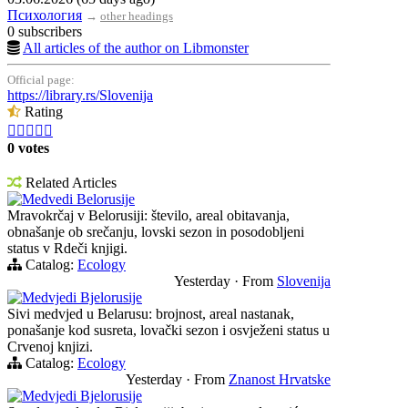
Психология
→
other headings
0 subscribers
All articles of the author on Libmonster
Official page:
https://library.rs/Slovenija
Rating





0 votes
Related Articles
Medvedi Belorusije
Mravokrčaj v Belorusiji: število, areal obitavanja,
obnašanje ob srečanju, lovski sezon in posodobljeni
status v Rdeči knjigi.
Catalog:
Ecology
Yesterday
·
From
Slovenija
Medvjedi Bjelorusije
Sivi medvjed u Belarusu: brojnost, areal nastanak,
ponašanje kod susreta, lovački sezon i osvježeni status u
Crvenoj knjizi.
Catalog:
Ecology
Yesterday
·
From
Znanost Hrvatske
Medvjedi Bjelorusije