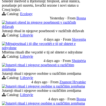
Smeder medved u Bjelorusiji: brojnost, areal stanića,
ponašanje pri susretu, lovački sezone i novi status u
Crnoj knjizi.
Catalog:
Ecology
Yesterday
·
From
Bosna
Jutranji obred in njegove posebnosti v različnih
državah
Jutranji ritual in njegove posebnosti v različnih državah
Catalog:
Lifestyle
4 days ago
·
From
Slovenija
Mëngjesritual i tij dhe veçoritët e tij në shtetet e
ndryshme
Mbrëma rituali dhe veçoritë e tij në shtetet e ndryshme
Catalog:
Lifestyle
4 days ago
·
From
Shqipëria
Jutarnji ritual i njegove posebnosti u različitim
zemljama
Jutarnji ritual i njegove osobine u različitim zemljama
Catalog:
Lifestyle
4 days ago
·
From
Znanost Hrvatske
Jutarnji ritual i njegove osobine u različitim zemljama
Jutarnji ritual i njegove osobine u različitim zemljama
Catalog:
Lifestyle
4 days ago
·
From
Bosna
Jutarnji ritual i njegove osobine u različitim zemljama