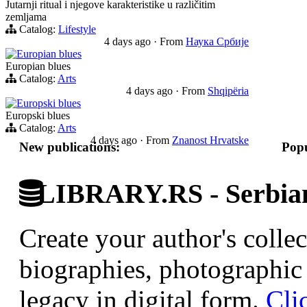
Jutarnji ritual i njegove karakteristike u različitim
zemljama
Catalog:
Lifestyle
4 days ago
·
From
Наука Србије
Europian blues
Europian blues
Catalog:
Arts
4 days ago
·
From
Shqipëria
Europski blues
Europski blues
Catalog:
Arts
4 days ago
·
From
Znanost Hrvatske
New publications:
Popu
LIBRARY.RS - Serbian 
Create your author's collec
biographies, photographic 
legacy in digital form.
Cli