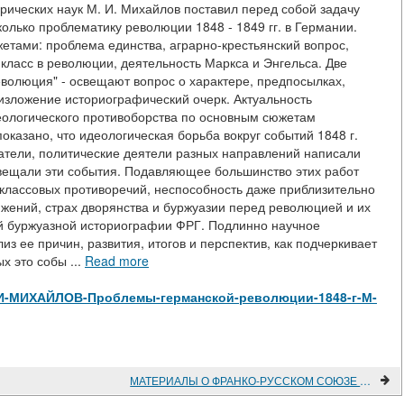
рических наук М. И. Михайлов поставил перед собой задачу
олько проблематику революции 1848 - 1849 гг. в Германии.
етами: проблема единства, аграрно-крестьянский вопрос,
класс в революции, деятельность Маркса и Энгельса. Две
еволюция" - освещают вопрос о характере, предпосылках,
изложение историографический очерк. Актуальность
еологического противоборства по основным сюжетам
показано, что идеологическая борьба вокруг событий 1848 г.
сатели, политические деятели разных направлений написали
свещали эти события. Подавляющее большинство этих работ
классовых противоречий, неспособность даже приблизительно
ений, страх дворянства и буржуазии перед революцией и их
ной буржуазной историографии ФРГ. Подлинно научное
з ее причин, развития, итогов и перспектив, как подчеркивает
х это собы ...
Read more
ew/М-И-МИХАЙЛОВ-Проблемы-германской-революции-1848-г-М-
МАТЕРИАЛЫ О ФРАНКО-РУССКОМ СОЮЗЕ В КОЛЛЕКЦИЯХ ГИМ'а