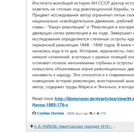
Института всеобщей истории АН СССР доктор исто
осветить не столько ход революционной борьбы, ск
Предмет исследования автор ограничил пятью сюж
национально освободительное движение, рабочий 
главы - "Канун революции" и "Революция и контрр
движущих силах революции и ее ходе. Завершает 
исследования определяется степенью остроты ид
германской революции 1848 - 1849 годов. В книге 
началась еще в те дни. Историки, журналисты, пи
немало сочинений, в которых с разных позиций о
отличают полное непонимание глубины и остроты 
осмыслить объективные корни революционных движ
ненависть к народу. Это относится и к современ
освещение истории революции, всесторонний анали
автор, содержат труды Маркса и Энгельса, в которы
Read more
http://libmonster.de/m/articles/vi
Наука-1985-176-с
Сербиа Онлине
·
2838 days ago
0
476
А. В. РАЙКОВ. Амритсарская трагедия 1919 г. и освободительное движение в Индии. М. Наука. 1985. 131 с.