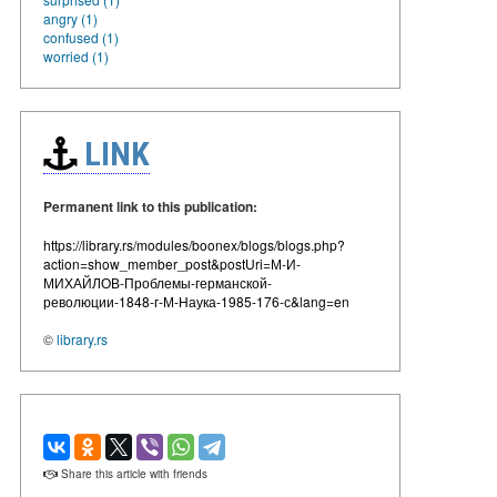
angry (1)
confused (1)
worried (1)
LINK
Permanent link to this publication:
https://library.rs/modules/boonex/blogs/blogs.php?
action=show_member_post&postUri=М-И-
МИХАЙЛОВ-Проблемы-германской-
революции-1848-г-М-Наука-1985-176-с&lang=en
©
library.rs
Share this article with friends