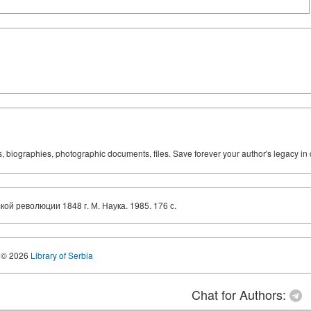
ks, biographies, photographic documents, files. Save forever your author's legacy in 
й революции 1848 г. М. Наука. 1985. 176 с.
© 2026
Library of Serbia
Chat for Authors: