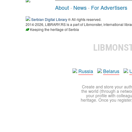
About
·
News
·
For Advertisers
Serbian Digital Library
® All rights reserved.
2014-2026, LIBRARY.RS is a part of Libmonster, international libra
Keeping the heritage of Serbia
LIBMONS
Russia
Belarus
U
Create and store your autho
the world (through a network
your profile with colleag
heritage. Once you register,