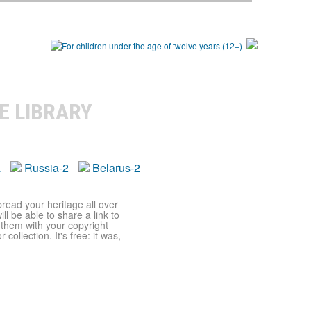
E LIBRARY
a
Russia-2
Belarus-2
pread your heritage all over
ll be able to share a link to
t them with your copyright
ollection. It's free: it was,