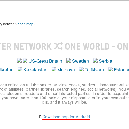
ry network (
open map
)
TER NETWORK
ONE WORLD - ON
US-Great Britain
Sweden
Serbia
kraine
Kazakhstan
Moldova
Tajikistan
Estoni
r's collection at Libmonster: articles, books, studies. Libmonster will s
 of affiliates, partner libraries, search engines, social networks). You wi
ues, students, readers and other interested parties, in order to acquain
 you have more than 100 tools at your disposal to build your own author c
it is, and it always will be.
Download app for Android