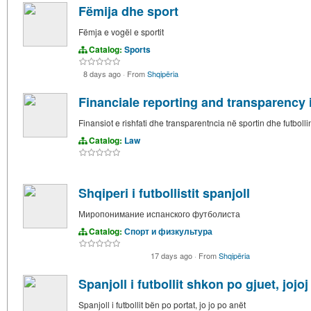
Fëmija dhe sport
Fëmja e vogël e sportit
Catalog:
Sports
8 days ago
·
From
Shqipëria
Financiale reporting and transparency i
Finansiot e rishfati dhe transparentncia në sportin dhe futbolli
Catalog:
Law
Shqiperi i futbollistit spanjoll
Миропонимание испанского футболиста
Catalog:
Спорт и физкультура
17 days ago
·
From
Shqipëria
Spanjoll i futbollit shkon po gjuet, jojo
Spanjoll i futbollit bën po portat, jo jo po anët