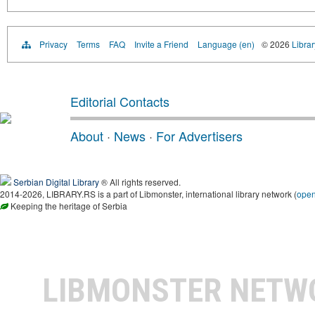
Privacy
Terms
FAQ
Invite a Friend
Language (en)
© 2026
Librar
Editorial Contacts
About
·
News
·
For Advertisers
Serbian Digital Library
® All rights reserved.
2014-2026, LIBRARY.RS is a part of Libmonster, international library network (
ope
Keeping the heritage of Serbia
LIBMONSTER NET