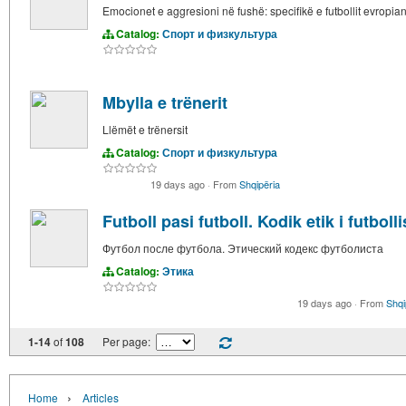
Emocionet e aggresioni në fushë: specifikë e futbollit evropia
Catalog:
Спорт и физкультура
Mbylla e trënerit
Llëmët e trënersit
Catalog:
Спорт и физкультура
19 days ago
·
From
Shqipëria
Futboll pasi futboll. Kodik etik i futbolli
Футбол после футбола. Этический кодекс футболиста
Catalog:
Этика
19 days ago
·
From
Shqi
1-14
of
108
Per page:
›
Home
Articles