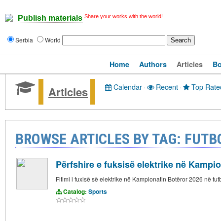
Share your works with the world!
Publish materials
Serbia
World
Home
Authors
Articles
B
Calendar
·
Recent
·
Top Rate
Articles
BROWSE ARTICLES BY TAG: FUTB
Përfshire e fuksisë elektrike në Kampio
Fitimi i fuxisë së elektrike në Kampionatin Botëror 2026 në fut
Catalog:
Sports