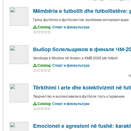
Mëmbëria e futbollit dhe futbollistëve: 
Грязь футбола и футболистов: проблема интерпретации
Catalog:
Спорт и физкультура
Выбор болельщиков в финале ЧМ-20
Vendosja e tifozëve në finalen e KMB 2026 për futboll
Catalog:
Спорт и физкультура
1
Tërkthimi i arte dhe kolektivizmit në fu
Творчество и коллективизм в футболе: путь к гармонии
Catalog:
Спорт и физкультура
Emocionet e agresioni në fushë: karakte