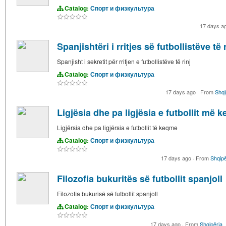
Catalog:
Спорт и физкультура
17 days a
Spanjishtëri i rritjes së futbollistëve të 
Spanjisht i sekretit për rritjen e futbollistëve të rinj
Catalog:
Спорт и физкультура
17 days ago
·
From
Shqi
Ligjësia dhe pa ligjësia e futbollit më k
Ligjërsia dhe pa ligjërsia e futbollit të keqme
Catalog:
Спорт и физкультура
17 days ago
·
From
Shqipë
Filozofia bukuritës së futbollit spanjoll
Filozofia bukurisë së futbollit spanjoll
Catalog:
Спорт и физкультура
17 days ago
·
From
Shqipëria