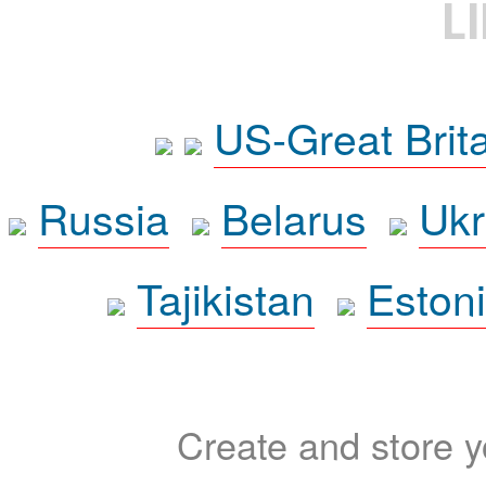
L
US-Great Brit
Russia
Belarus
Ukr
Tajikistan
Eston
Create and store yo