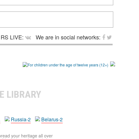
RS LIVE:
We are in social networks:
E LIBRARY
a
Russia-2
Belarus-2
pread your heritage all over