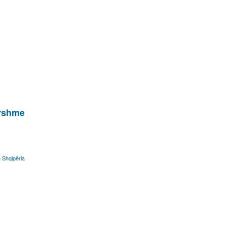
orshme
m
Shqipëria