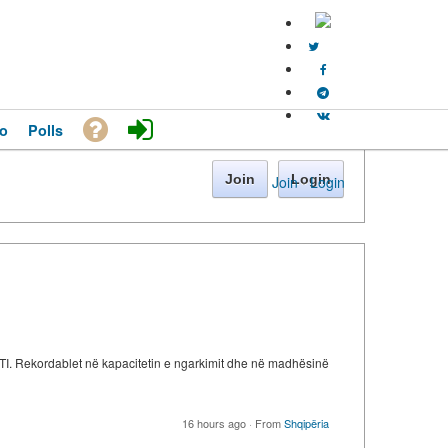
o
Polls
Join
Login
Join
·
Login
 TI. Rekordablet në kapacitetin e ngarkimit dhe në madhësinë
16 hours ago
·
From
Shqipëria