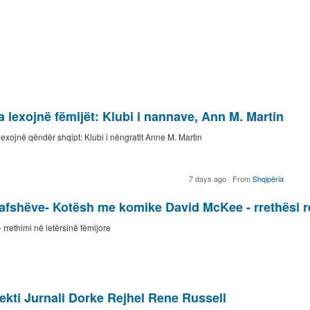
'a lexojnë fëmijët: Klubi i nannave, Ann M. Martin
 lexojnë qëndër shqipt: Klubi i nëngratit Anne M. Martin
7 days ago
·
From
Shqipëria
afshëve- Kotësh me komike David McKee - rrethësi re
rrethimi në letërsinë fëmijore
fekti Jurnali Dorke Rejhel Rene Russell