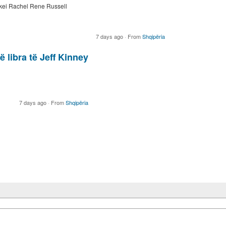
Dorkei Rachel Rene Russell
7 days ago
·
From
Shqipëria
 libra të Jeff Kinney
7 days ago
·
From
Shqipëria