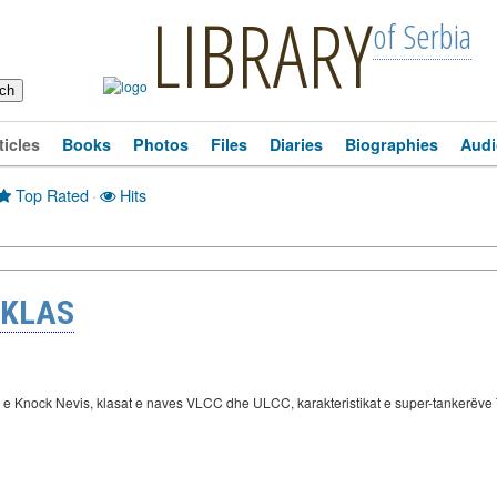
LIBRARY
of Serbia
ticles
Books
Photos
Files
Diaries
Biographies
Audi
Top Rated
·
Hits
 KLAS
a e Knock Nevis, klasat e naves VLCC dhe ULCC, karakteristikat e super-tankerëve