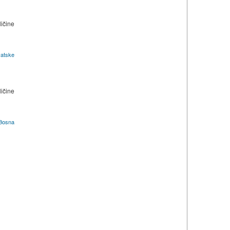
ličine
atske
ličine
Bosna