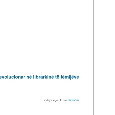
volucionar në librarkinë të fëmijëve
7 days ago
·
From
Shqipëria