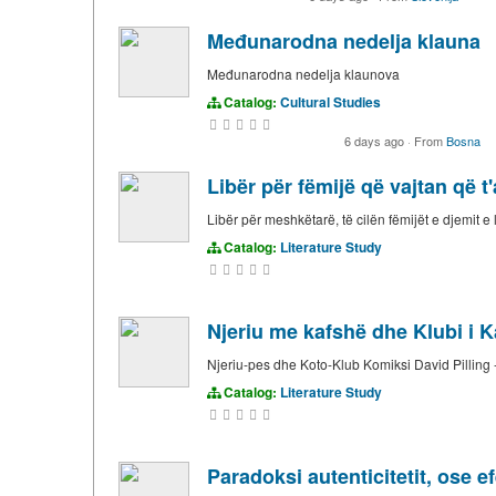
Međunarodna nedelja klauna
Međunarodna nedelja klaunova
Catalog:
Cultural Studies
6 days ago
·
From
Bosna
Libër për fëmijë që vajtan që t
Libër për meshkëtarë, të cilën fëmijët e djemit e
Catalog:
Literature Study
Njeriu me kafshë dhe Klubi i K
Njeriu-pes dhe Koto-Klub Komiksi David Pilling - 
Catalog:
Literature Study
Paradoksi autenticitetit, ose e