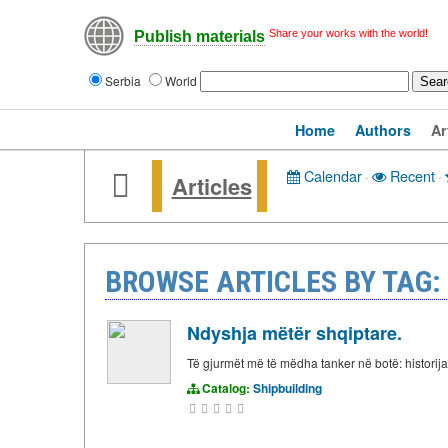
Share your works with the world!
Publish materials
Serbia
World
Home
Authors
Ar
Calendar
·
Recent
·
Articles
BROWSE ARTICLES BY TAG:
Ndyshja mëtër shqiptare.
Të gjurmët më të mëdha tanker në botë: historij
Catalog:
Shipbuilding