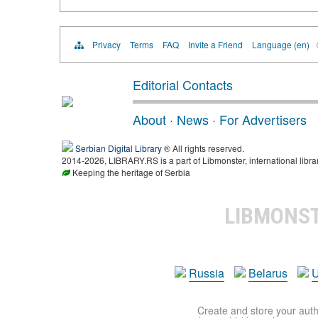
Privacy
Terms
FAQ
Invite a Friend
Language (en)
Editorial Contacts
About
·
News
·
For Advertisers
Serbian Digital Library
® All rights reserved.
2014-2026, LIBRARY.RS is a part of Libmonster, international libra
Keeping the heritage of Serbia
LIBMONS
Russia
Belarus
U
Create and store your autho