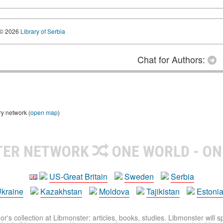
© 2026
Library of Serbia
Chat for Authors:
ry network (
open map
)
TER NETWORK
ONE WORLD - ON
US-Great Britain
Sweden
Serbia
kraine
Kazakhstan
Moldova
Tajikistan
Estoni
r's collection at Libmonster: articles, books, studies. Libmonster will s