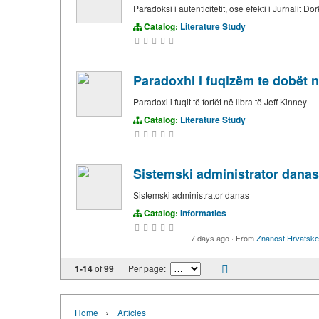
Paradoksi i autenticitetit, ose efekti i Jurnalit 
Catalog:
Literature Study
Paradoxhi i fuqizëm te dobët në
Paradoxi i fuqit të fortët në libra të Jeff Kinney
Catalog:
Literature Study
Sistemski administrator danas
Sistemski administrator danas
Catalog:
Informatics
7 days ago
·
From
Znanost Hrvatske
1-14
of
99
Per page:
›
Home
Articles