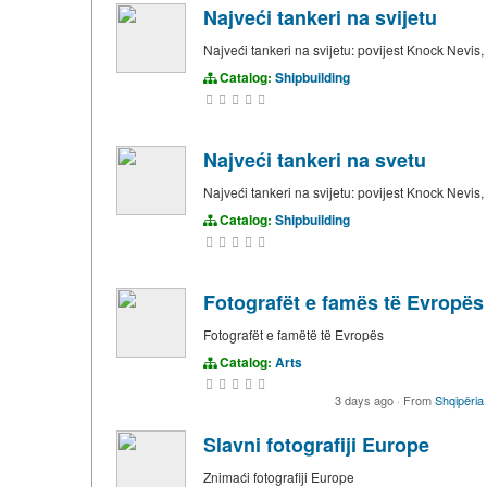
Najveći tankeri na svijetu
Najveći tankeri na svijetu: povijest Knock Nevis
Catalog:
Shipbuilding
Najveći tankeri na svetu
Najveći tankeri na svijetu: povijest Knock Nevis
Catalog:
Shipbuilding
Fotografët e famës të Evropës
Fotografët e famëtë të Evropës
Catalog:
Arts
3 days ago
·
From
Shqipëria
Slavni fotografiji Europe
Znimaći fotografiji Europe