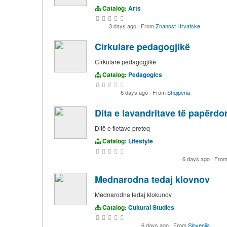
Catalog:
Arts
3 days ago
·
From
Znanost Hrvatske
Cirkulare pedagogjikë
Cirkulare pedagogjikë
Catalog:
Pedagogics
6 days ago
·
From
Shqipëria
Dita e lavandritave të papërd
Ditë e fletave preteq
Catalog:
Lifestyle
6 days ago
·
Fro
Mednarodna tedaj klovnov
Mednarodna tedaj klokunov
Catalog:
Cultural Studies
6 days ago
·
From
Slovenija