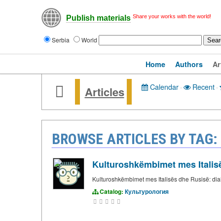
Share your works with the world!
Publish materials
Serbia
World
Home
Authors
Ar
Calendar
·
Recent
·
Articles
BROWSE ARTICLES BY TAG:
Kulturoshkëmbimet mes Italisë
Kulturoshkëmbimet mes Italisës dhe Rusisë: dial
Catalog:
Культурология