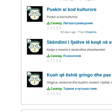
Puskin si kod kulturore
Puskin si kod kulturore
Catalog:
Литературоведение
62 days ago
·
From
Shqipëria
Skëndimi i fjalëve të keqë në 
Keqja e mesme e studentëve shkolësorësh
Catalog:
Психология
Kush që është gringo dhe pse 
Origjina, versionet dhe kuptimi modern i fjalisë
Catalog:
Туризм и путешествия