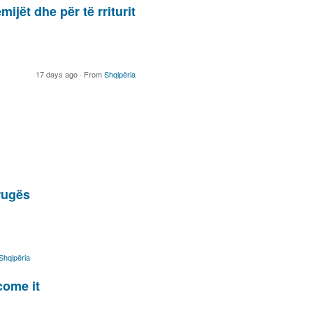
ijët dhe për të rriturit
17 days ago
·
From
Shqipëria
rugës
Shqipëria
come it