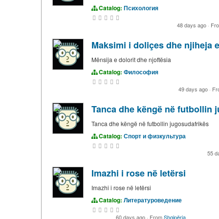
Catalog:
Психология
48 days ago
·
Fr
Maksimi i doliçes dhe njiheja e
Mënsija e dolorit dhe njoftësia
Catalog:
Философия
49 days ago
·
Fr
Tanca dhe këngë në futbollin 
Tanca dhe këngë në futbollin jugosudafrikës
Catalog:
Спорт и физкультура
55 d
Imazhi i rose në letërsi
Imazhi i rose në letërsi
Catalog:
Литературоведение
60 days ago
·
From
Shqipëria