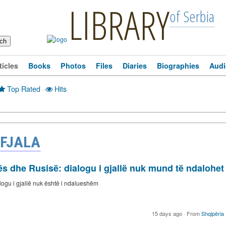
LIBRARY
of Serbia
ticles
Books
Photos
Files
Diaries
Biographies
Audi
Top Rated
·
Hits
 FJALA
s dhe Rusisë: dialogu i gjallë nuk mund të ndalohet
ogu i gjallë nuk është i ndalueshëm
15 days ago
·
From
Shqipëria