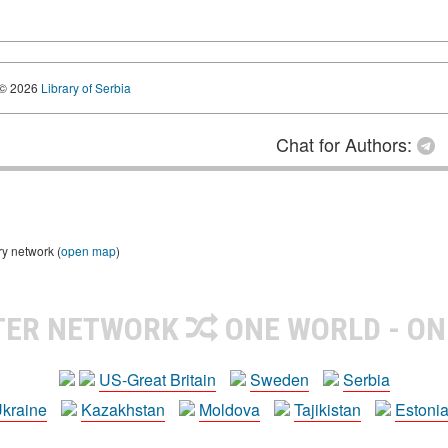
© 2026
Library of Serbia
Chat for Authors:
ry network (
open map
)
TER NETWORK
ONE WORLD - ON
US-Great Britain
Sweden
Serbia
kraine
Kazakhstan
Moldova
Tajikistan
Estoni