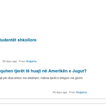
studentët shkollore
65 days ago
·
From
Shqipëria
quhen tjerët të huajt në Amerikën e Jugut?
, që për disa shkon me shkëlqim, ndërsa tjerët e shkypin me gëzim
93 days ago
·
From
Shqipëria