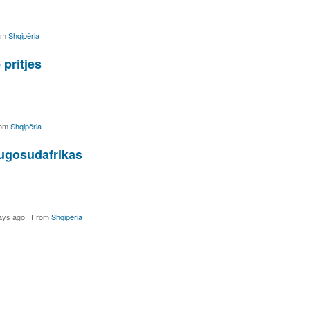
om
Shqipëria
 pritjes
om
Shqipëria
jugosudafrikas
ays ago
·
From
Shqipëria