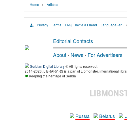
›
Home
Articles
Privacy
Terms
FAQ
Invite a Friend
Language (en)
Editorial Contacts
About
·
News
·
For Advertisers
Serbian Digital Library
® All rights reserved.
2014-2026, LIBRARY.RS is a part of Libmonster, international libra
Keeping the heritage of Serbia
LIBMONS
Russia
Belarus
U