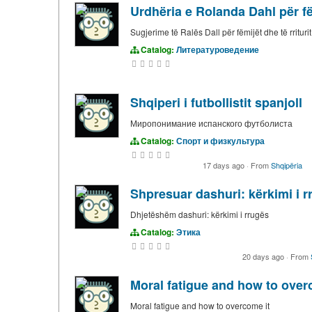
Urdhëria e Rolanda Dahl për fëm
Sugjerime të Ralës Dall për fëmijët dhe të rriturit
Catalog:
Литературоведение
Shqiperi i futbollistit spanjoll
Миропонимание испанского футболиста
Catalog:
Спорт и физкультура
17 days ago
·
From
Shqipëria
Shpresuar dashuri: kërkimi i r
Dhjetëshëm dashuri: kërkimi i rrugës
Catalog:
Этика
20 days ago
·
From
Moral fatigue and how to over
Moral fatigue and how to overcome it