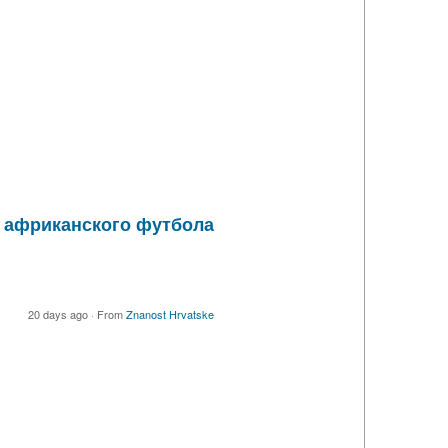
и африканского футбола
20 days ago
·
From
Znanost Hrvatske