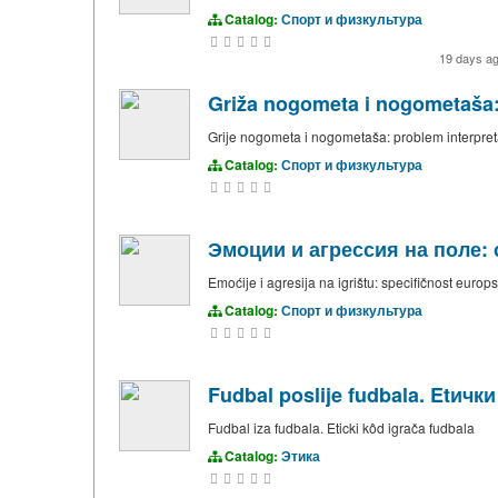
Catalog:
Спорт и физкультура
19 days a
Griža nogometa i nogometaša: 
Grije nogometa i nogometaša: problem interpret
Catalog:
Спорт и физкультура
Эмоции и агрессия на поле:
Emoćije i agresija na igrištu: specifičnost euro
Catalog:
Спорт и физкультура
Fudbal poslije fudbala. Etичк
Fudbal iza fudbala. Eticki kôd igrača fudbala
Catalog:
Этика