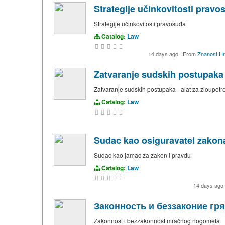
Strategije učinkovitosti pravo
Strategije učinkovitosti pravosuđa
Catalog:
Law
14 days ago
·
From
Znanost Hr
Zatvaranje sudskih postupaka - 
Zatvaranje sudskih postupaka - alat za zloupotreb
Catalog:
Law
Sudac kao osiguravatel zakona
Sudac kao jamac za zakon i pravdu
Catalog:
Law
14 days ago
Законность и беззаконие гр
Zakonnost i bezzakonnost mračnog nogometa