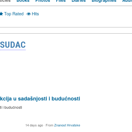
ticles
Books
Photos
Files
Diaries
Biographies
Audi
Top Rated
·
Hits
 SUDAC
akcija u sadašnjosti i budućnosti
i i budućnosti
14 days ago
·
From
Znanost Hrvatske