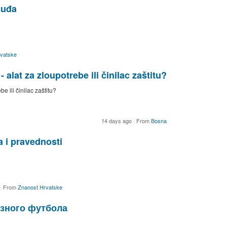
suđa
vatske
alat za zloupotrebe ili činilac zaštitu?
e ili činilac zaštitu?
14 days ago
·
From
Bosna
 i pravednosti
·
From
Znanost Hrvatske
язного футбола