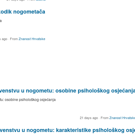
i kodik nogometača
a
s ago
·
From
Znanost Hrvatske
venstvu u nogometu: osobine psihološkog osjećanj
u: osobine psihološkog osjećanja
21 days ago
·
From
Znanost Hrvatsk
venstvu u nogometu: karakteristike psihološkog osj