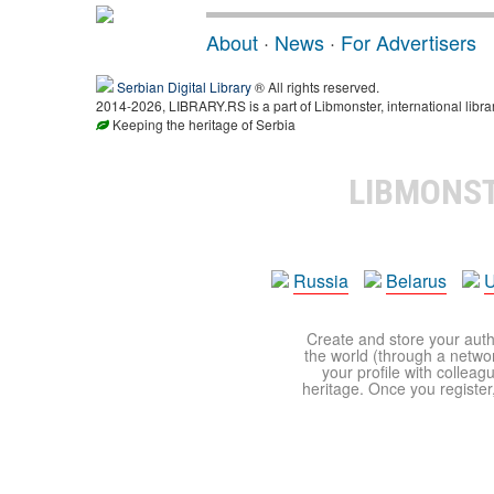
About
·
News
·
For Advertisers
Serbian Digital Library
® All rights reserved.
2014-2026, LIBRARY.RS is a part of Libmonster, international libra
Keeping the heritage of Serbia
LIBMONS
Russia
Belarus
U
Create and store your autho
the world (through a network
your profile with colleag
heritage. Once you register,