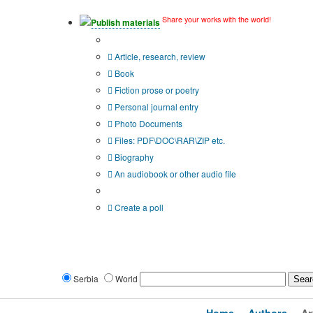
Share your works with the world!
Publish materials
Publication type?
Article, research, review
Book
Fiction prose or poetry
Personal journal entry
Photo Documents
Files: PDF\DOC\RAR\ZIP etc.
Biography
An audiobook or other audio file
Additional options:
Create a poll
Serbia
World