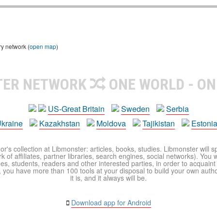
ry network (
open map
)
TER NETWORK
ONE WORLD - ON
US-Great Britain
Sweden
Serbia
kraine
Kazakhstan
Moldova
Tajikistan
Estoni
r's collection at Libmonster: articles, books, studies. Libmonster will s
 of affiliates, partner libraries, search engines, social networks). You wi
ues, students, readers and other interested parties, in order to acquain
 you have more than 100 tools at your disposal to build your own author c
it is, and it always will be.
Download app for Android