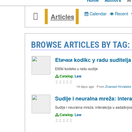
Home
Authors
Ar
Calendar
·
Recent
·
Articles
BROWSE ARTICLES BY TAG:
Etички kodikс у radu suditelja
Etički kodeks u radu sudije
Catalog:
Law
14 days ago
·
From
Znanost Hrvatske
Sudije i neuralna mreža: inter
Sudije i neuralna mreža: interakcija u sadašnjost
Catalog:
Law