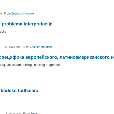
go
·
From
Znanost Hrvatske
problema interpretacije
acije
20 days ago
·
From
Znanost Hrvatske
 специфика европейского, латиноамериканского 
pskog, latinskoameričkog i afričkog nogometa
и kodeks fudbalerа
21 days ago
·
From
Bosna