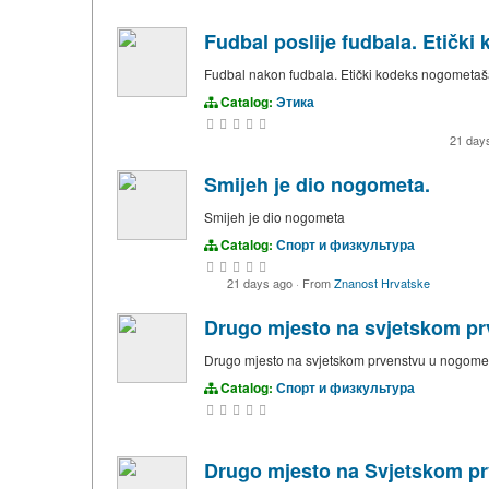
Fudbal poslije fudbala. Etičk
Fudbal nakon fudbala. Etički kodeks nogometaš
Catalog:
Этика
21 day
Smijeh je dio nogometa.
Smijeh je dio nogometa
Catalog:
Спорт и физкультура
21 days ago
·
From
Znanost Hrvatske
Drugo mjesto na svjetskom pr
Drugo mjesto na svjetskom prvenstvu u nogomet
Catalog:
Спорт и физкультура
Drugo mjesto na Svjetskom pr