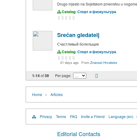
Drugo mjesto na Svjetskom prvenstvu u nogometu
Catalog:
Спорт и физкультура
Srećan gledatelj
Счастливый болельщик
Catalog:
Спорт и физкультура
21 days ago
·
From
Znanost Hrvatske
1-14
of
39
Per page:
›
Home
Articles
Privacy
Terms
FAQ
Invite a Friend
Language (en)
Editorial Contacts