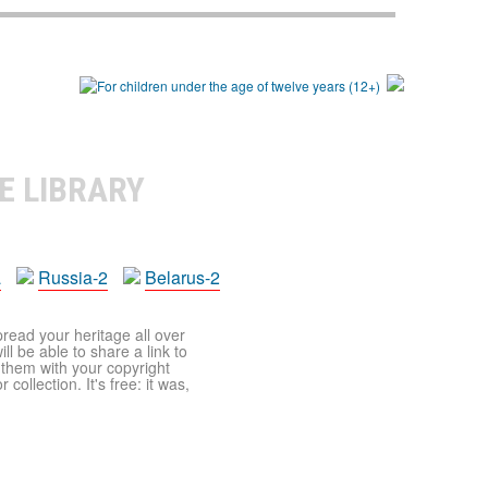
E LIBRARY
a
Russia-2
Belarus-2
pread your heritage all over
ll be able to share a link to
t them with your copyright
ollection. It's free: it was,