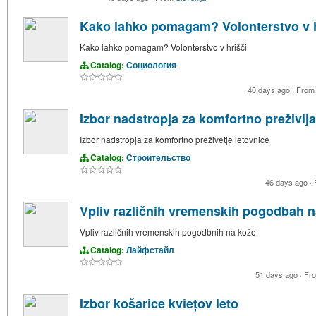
Kako lahko pomagam? Volonterstvo v h
Kako lahko pomagam? Volonterstvo v hrišči
Catalog:
Социология
40 days ago
·
Fro
Izbor nadstropja za komfortno preživlj
Izbor nadstropja za komfortno preživetje letovnice
Catalog:
Строительство
46 days ago
·
Vpliv različnih vremenskih pogodbah 
Vpliv različnih vremenskih pogodbnih na kožo
Catalog:
Лайфстайл
51 days ago
·
Fr
Izbor košarice kviețov leto