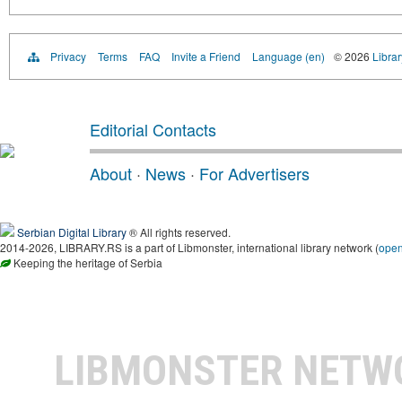
Privacy
Terms
FAQ
Invite a Friend
Language (en)
© 2026
Librar
Editorial Contacts
About
·
News
·
For Advertisers
Serbian Digital Library
® All rights reserved.
2014-2026, LIBRARY.RS is a part of Libmonster, international library network (
ope
Keeping the heritage of Serbia
LIBMONSTER NET