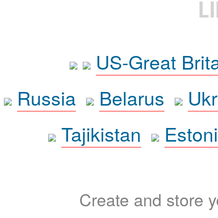
L
US-Great Brit
Russia
Belarus
Ukr
Tajikistan
Eston
Create and store yo