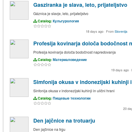
Gasziranka je slava, leto, prijateljstvo
Gáznica je slavje, leto, prijateljstvo
Catalog:
Культурология
18 days ago
·
From
Slovenija
Profesija kovinarja določa bodočnost 
Profesija kovinarja določa bodočnost napredovanja
Catalog:
Материаловедение
19 days ago
·
Simfonija okusa v indonezijski kuhinji i
Sinfonija okusa v indonezijski kuhinji in ulični hrani
Catalog:
Пищевые технологии
20 da
Den jajčnice na trotuarju
Den jajčnice na trgu