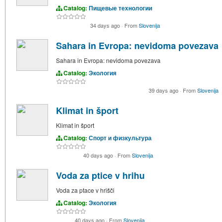
Catalog:
Пищевые технологии
34 days ago
·
From
Slovenija
Sahara in Evropa: nevidoma povezava
Sahara in Evropa: nevidoma povezava
Catalog:
Экология
39 days ago
·
From
Slovenija
Klimat in šport
Klimat in šport
Catalog:
Спорт и физкультура
40 days ago
·
From
Slovenija
Voda za ptice v hrihu
Voda za ptace v hrišči
Catalog:
Экология
40 days ago
·
From
Slovenija