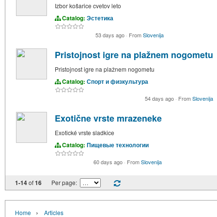
Izbor košarice cvetov leto
Catalog:
Эстетика
53 days ago
·
From
Slovenija
Pristojnost igre na plažnem nogometu
Pristojnost igre na plažnem nogometu
Catalog:
Спорт и физкультура
54 days ago
·
From
Slovenija
Exotične vrste mrazeneke
Exotické vrste sladkice
Catalog:
Пищевые технологии
60 days ago
·
From
Slovenija
1-14
of
16
Per page:
›
Home
Articles