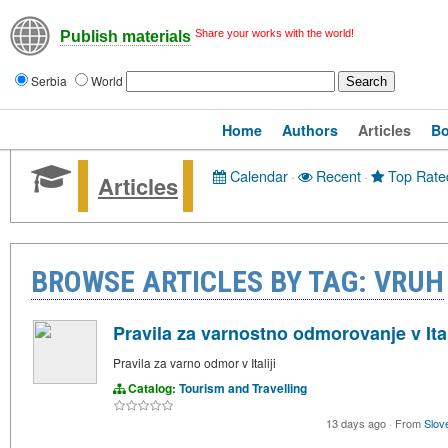
Share your works with the world!
Publish materials
Serbia
World
Home
Authors
Articles
B
Calendar
·
Recent
·
Top Rate
Articles
BROWSE ARTICLES BY TAG: VRUH
Pravila za varnostno odmorovanje v Ital
Pravila za varno odmor v Italiji
Catalog:
Tourism and Travelling
13 days ago
·
From
Slove