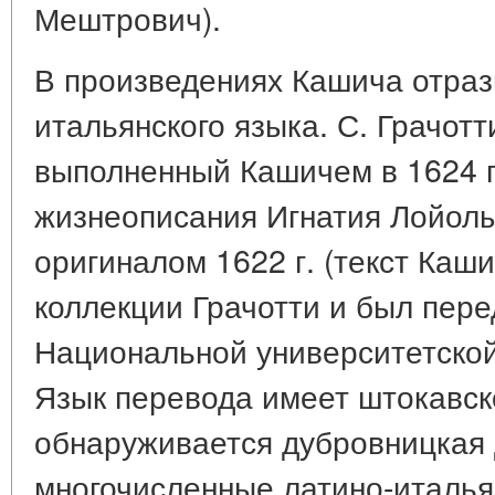
Мештрович).
В произведениях Кашича отраз
итальянского языка. С. Грачот
выполненный Кашичем в 1624 г
жизнеописания Игнатия Лойолы
оригиналом 1622 г. (текст Каш
коллекции Грачотти и был пере
Национальной университетской
Язык перевода имеет штокавско
обнаруживается дубровницкая 
многочисленные латино-италья