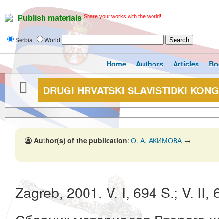
Share your works with the world!
Publish materials
Serbia
World
Home
Authors
Articles
Bo
DRUGI HRVATSKI SLAVISTIDKI KON
Author(s) of the publication
:
О. А. АКИМОВА
→
Zagreb, 2001. V. I, 694 S.; V. II, 
Сборник материалов Второго х