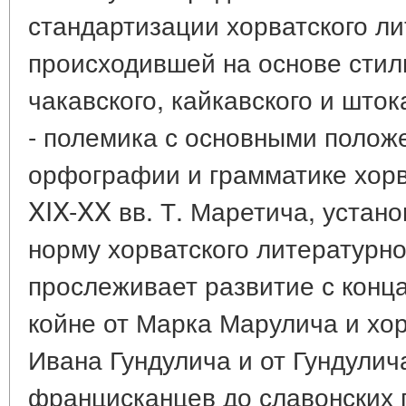
стандартизации хорватского ли
происходившей на основе стил
чакавского, кайкавского и шток
- полемика с основными полож
орфографии и грамматике хорв
XIX-XX вв. Т. Маретича, устан
норму хорватского литературно
прослеживает развитие с конца
койне от Марка Марулича и хор
Ивана Гундулича и от Гундулич
францисканцев до славонских 