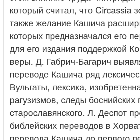
который считал, что Circassia 
также желание Кашича расшири
которых предназначался его пе
для его издания поддержкой К
веры. Д. Габрич-Багарич выявл
переводе Кашича ряд лексическ
Вульгаты, лексика, изобретен
рагузизмов, следы боснийских 
старославянского. Л. Деспот 
библейских переводов в Хорват
перевода Кашича до первого п