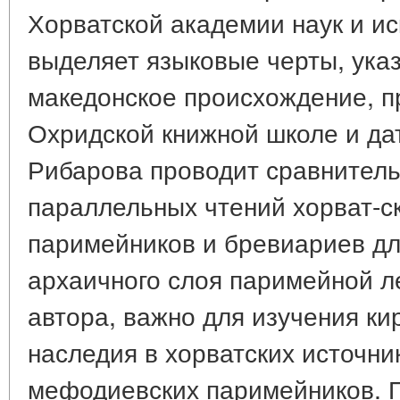
Хорватской академии наук и ис
выделяет языковые черты, ука
македонское происхождение, 
Охридской книжной школе и дати
Рибарова проводит сравнител
параллельных чтений хорват-с
паримейников и бревиариев д
архаичного слоя паримейной ле
автора, важно для изучения к
наследия в хорватских источни
мефодиевских паримейников. П