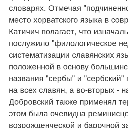
словарях. Отмечая "подчиненн
место хорватского языка в сов
Катичич полагает, что изначал
послужило "филологическое не
систематизации славянских язы
положенной в основу большинс
названия "сербы" и "сербский"
на всех славян, а во-вторых - 
Добровский также применял тер
этом была очевидна реминисц
возрожденческой и барочной з