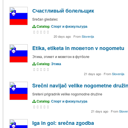
Счастливый болельщик
Srečan gledalec
Catalog:
Спорт и физкультура
20 days ago
·
From
Slovenija
Etika, etiketa in mоветon v nogometu
Этика, этикет и моветон в футболе
Catalog:
Этика
21 days ago
·
From
Slovenija
Srečni navijač velike nogometne druži
Sreteni prigradnik velike nogomodne družine
Catalog:
Спорт и физкультура
21 days ago
·
From
Sloven
Iga in gol: srečna zgodba