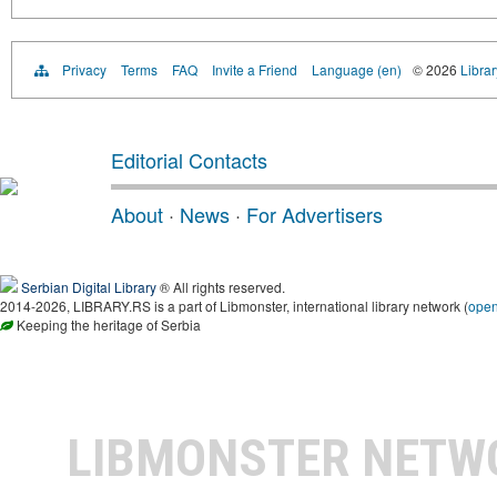
Privacy
Terms
FAQ
Invite a Friend
Language (en)
© 2026
Librar
Editorial Contacts
About
·
News
·
For Advertisers
Serbian Digital Library
® All rights reserved.
2014-2026, LIBRARY.RS is a part of Libmonster, international library network (
ope
Keeping the heritage of Serbia
LIBMONSTER NET