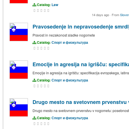
Catalog:
Law
14 days ago
·
From
Sloven
Pravosedenje in nepravosedenje smrd
Pravost in nezakonost sladke nogomete
Catalog:
Спорт и физкультура
Emocije in agresija na igrišču: specif
Emoçije in agresija na igrišču: specifikacija evropskega, lat
Catalog:
Спорт и физкультура
Drugo mesto na svetovnem prvenstvu v
Drugo mesto na svetovnem prvenstvu v nogometu: posebnost
Catalog:
Спорт и физкультура