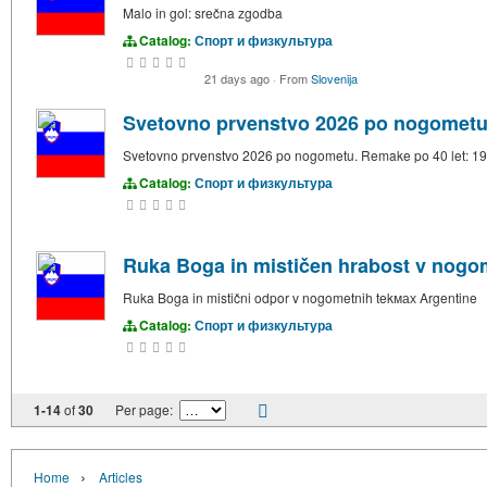
Malo in gol: srečna zgodba
Catalog:
Спорт и физкультура
21 days ago
·
From
Slovenija
Svetovno prvenstvo 2026 po nogometu.
Svetovno prvenstvo 2026 po nogometu. Remake po 40 let: 1
Catalog:
Спорт и физкультура
Ruka Boga in mističen hrabost v nogo
Ruka Boga in mistični odpor v nogometnih tekмах Argentine
Catalog:
Спорт и физкультура
1-14
of
30
Per page:
›
Home
Articles