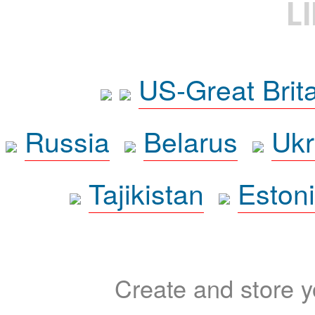
L
US-Great Brit
Russia
Belarus
Ukr
Tajikistan
Eston
Create and store yo