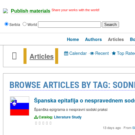
Share your works with the world!
Publish materials
Serbia
World
Home
Authors
Articles
B
Calendar
·
Recent
·
Top Rate
Articles
BROWSE ARTICLES BY TAG: SODN
Španska epitafija o nespravednem sod
Španška epigrama o nespravni sodski praksi
Catalog:
Literature Study
13 days ago
·
From
S