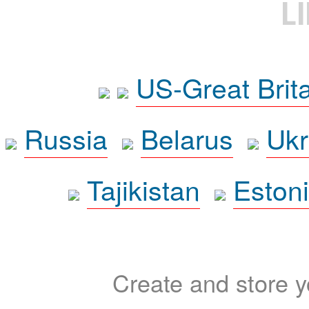
L
US-Great Brit
Russia
Belarus
Ukr
Tajikistan
Eston
Create and store yo