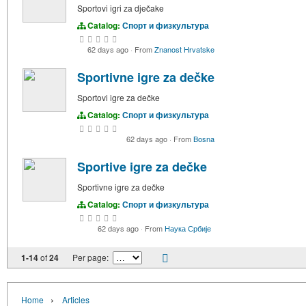
Sportovi igri za dječake
Catalog:
Спорт и физкультура
62 days ago
·
From
Znanost Hrvatske
Sportivne igre za dečke
Sportovi igre za dečke
Catalog:
Спорт и физкультура
62 days ago
·
From
Bosna
Sportive igre za dečke
Sportivne igre za dečke
Catalog:
Спорт и физкультура
62 days ago
·
From
Наука Србије
1-14
of
24
Per page:
›
Home
Articles