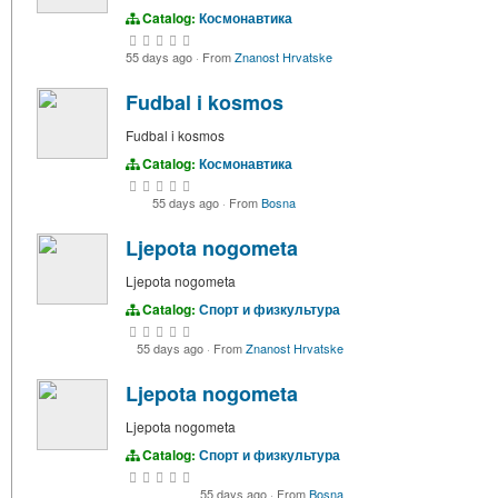
Catalog:
Космонавтика
55 days ago
·
From
Znanost Hrvatske
Fudbal i kosmos
Fudbal i kosmos
Catalog:
Космонавтика
55 days ago
·
From
Bosna
Ljepota nogometa
Ljepota nogometa
Catalog:
Спорт и физкультура
55 days ago
·
From
Znanost Hrvatske
Ljepota nogometa
Ljepota nogometa
Catalog:
Спорт и физкультура
55 days ago
·
From
Bosna