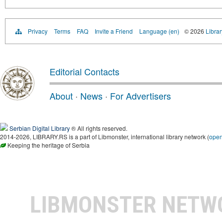
Privacy
Terms
FAQ
Invite a Friend
Language (en)
© 2026
Librar
Editorial Contacts
About
·
News
·
For Advertisers
Serbian Digital Library
® All rights reserved.
2014-2026, LIBRARY.RS is a part of Libmonster, international library network (
ope
Keeping the heritage of Serbia
LIBMONSTER NET