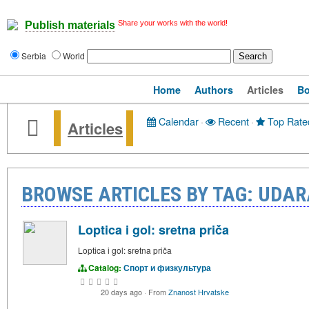
Share your works with the world!
Publish materials
Serbia
World
Home
Authors
Articles
B
Calendar
·
Recent
·
Top Rate
Articles
BROWSE ARTICLES BY TAG: UDA
Loptica i gol: sretna priča
Loptica i gol: sretna priča
Catalog:
Спорт и физкультура
20 days ago
·
From
Znanost Hrvatske