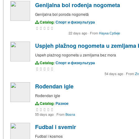
Genijalna bol rođenja nogometa
Genijalna bol poroda nogometā
Catalog:
Спорт и физкультура
22 days ago
·
From
Наука Србије
Uspjeh plažnog nogometa u zemljama 
Uspeh plažnog nogometa u zemljama bez mora
Catalog:
Спорт и физкультура
54 days ago
·
From
Zn
Rođendan igle
Rođendan igle
Catalog:
Разное
55 days ago
·
From
Bosna
Fudbal i svemir
Fudbal i kosmos