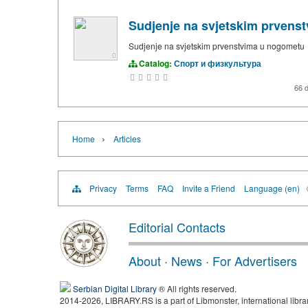
Sudjenje na svjetskim prvens
Sudjenje na svjetskim prvenstvima u nogometu
Catalog:
Спорт и физкультура
66 
›
Home
Articles
Privacy
Terms
FAQ
Invite a Friend
Language (en)
Editorial Contacts
About
·
News
·
For Advertisers
Serbian Digital Library
® All rights reserved.
2014-2026, LIBRARY.RS is a part of Libmonster, international libra