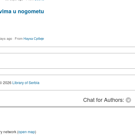
tvima u nogometu
days ago
·
From
Наука Србије
© 2026
Library of Serbia
Chat for Authors:
ry network (
open map
)