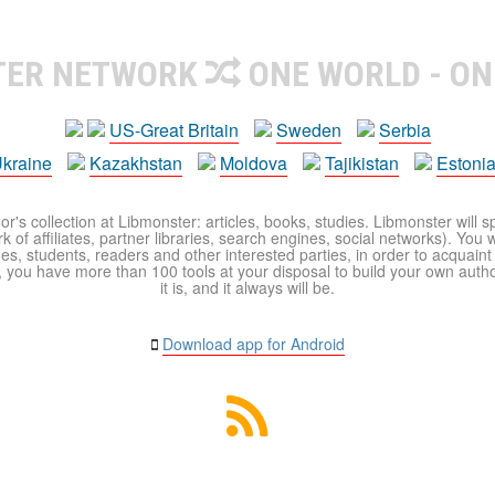
TER NETWORK
ONE WORLD - ON
US-Great Britain
Sweden
Serbia
kraine
Kazakhstan
Moldova
Tajikistan
Estoni
r's collection at Libmonster: articles, books, studies. Libmonster will s
 of affiliates, partner libraries, search engines, social networks). You wi
ues, students, readers and other interested parties, in order to acquain
 you have more than 100 tools at your disposal to build your own author c
it is, and it always will be.
Download app for Android