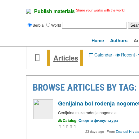
Share your works with the world!
Publish materials
Serbia
World
Home
Authors
Ar
Calendar
·
Recent
·
Articles
BROWSE ARTICLES BY TAG:
Genijalna bol rođenja nogome
Genijalna muka rođenja nogometa
Catalog:
Спорт и физкультура
23 days ago
·
From
Znanost Hrvat