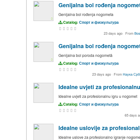
Genijalna bol rođenja nogome
Genijalna bol rođenja nogometa
Catalog:
Спорт и физкультура
23 days ago
·
From
Bo
Genijalna bol rođenja nogome
Genijalna bol poroda nogometā
Catalog:
Спорт и физкультура
23 days ago
·
From
Наука Срб
Idealne uvjeti za profesionaln
Idealne uvjeti za profesionalnu igru u nogomet
Catalog:
Спорт и физкультура
65 days 
Idealne uslovije za profesiona
Idealne uslove za profesionalno igranje nogom