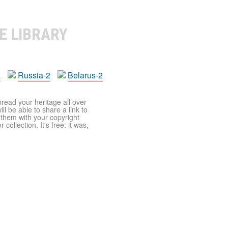
E LIBRARY
a
Russia-2
Belarus-2
pread your heritage all over
ll be able to share a link to
t them with your copyright
ollection. It's free: it was,