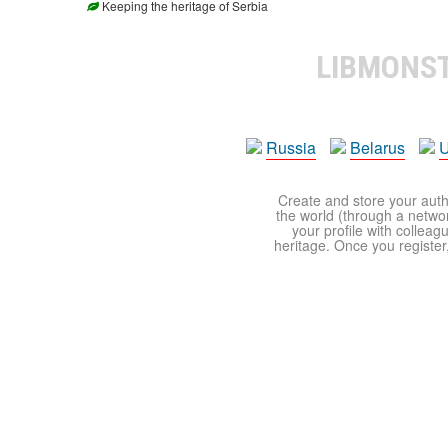
Keeping the heritage of Serbia
LIBMONS
Russia
Belarus
U
Create and store your autho
the world (through a network
your profile with colleag
heritage. Once you register,