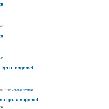
ta
sna
ta
ије
u igru u nogomet
ago
·
From
Znanost Hrvatske
lnu igru u nogomet
eta