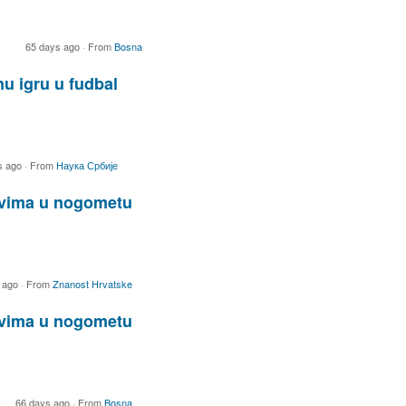
65 days ago
·
From
Bosna
nu igru u fudbal
s ago
·
From
Наука Србије
tvima u nogometu
 ago
·
From
Znanost Hrvatske
tvima u nogometu
66 days ago
·
From
Bosna