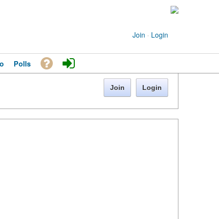
Join
·
Login
o
Polls
Join
Login