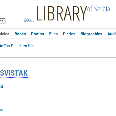
LIBRARY
of Serbia
ticles
Books
Photos
Files
Diaries
Biographies
Audi
Top Rated
·
Hits
 SVISTAK
ta
ske