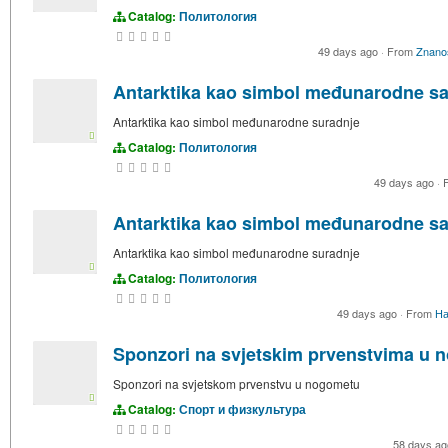
Catalog:
Политология
49 days ago
·
From
Znano
Antarktika kao simbol međunarodne sa
Antarktika kao simbol međunarodne suradnje
Catalog:
Политология
49 days ago
·
F
Antarktika kao simbol međunarodne sa
Antarktika kao simbol međunarodne suradnje
Catalog:
Политология
49 days ago
·
From
На
Sponzori na svjetskim prvenstvima u 
Sponzori na svjetskom prvenstvu u nogometu
Catalog:
Спорт и физкультура
58 days a