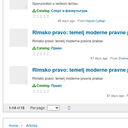
Sponzorstvo u velikom tenisu
Catalog:
Спорт и физкультура
69 days ago
·
From
Наука Србије
Rimsko pravo: temelj moderne pravne 
Rimsko pravo: temelj moderne pravne prakse
Catalog:
Право
87 days ago
·
From
Znanos
Rimsko pravo: temelj moderne pravne 
Rimsko pravo: temelj moderne pravne prakse
Catalog:
Право
87 days ago
·
F
1-14
of
15
Per page:
›
Home
Articles