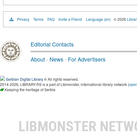
Privacy
Terms
FAQ
Invite a Friend
Language (en)
© 2026
Librar
Editorial Contacts
About
·
News
·
For Advertisers
Serbian Digital Library
® All rights reserved.
2014-2026, LIBRARY.RS is a part of Libmonster, international library network (
ope
Keeping the heritage of Serbia
LIBMONSTER NET