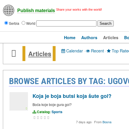
Share your works with the world!
Publish materials
Serbia
World
Home
Authors
Articles
B
Calendar
·
Recent
·
Top Rate
Articles
BROWSE ARTICLES BY TAG: UGO
Koja je boja butsi koja šute gol?
Boća koje boje gura gol?
Catalog:
Sports
7 days ago
·
From
Bosna