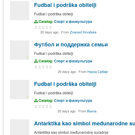
Fudbal i podrška obitelji
Fudbal i podrška obitelji
Catalog:
Спорт и физкультура
20 days ago
·
From
Znanost Hrvatske
Футбол и поддержка семьи
Fudbal i podrška obitelji
Catalog:
Спорт и физкультура
20 days ago
·
From
Наука Србије
Fudbal i podrška obitelji
Fudbal i podrška obitelji
Catalog:
Спорт и физкультура
20 days ago
·
From
Bosna
Antarktika kao simbol međunarodne s
Antarktika kao simbol međunarodne suradnje