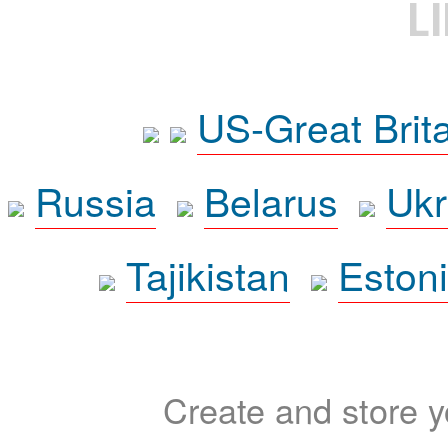
L
US-Great Brit
Russia
Belarus
Ukr
Tajikistan
Eston
Create and store yo